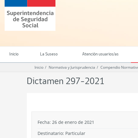
Ir
Superintendencia
al
de
contenido
Seguridad
principal
Social
(SUSESO)
-
Gobierno
de
Inicio
La Suseso
Atención usuarios/as
Chile
Inicio
Normativa y Jurisprudencia
Compendio Normativo
Dictamen 297-2021
.
Fecha: 26 de enero de 2021
Destinatario: Particular