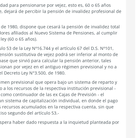
edad para pensionarse por vejez, esto es, 60 o 65 años
 dejará de percibir la pensión de invalidez profesional de
, de 1980, dispone que cesará la pensión de invalidez total
adores afiliados al Nuevo Sistema de Pensiones, al cumplir
ley (60 o 65 años).
o 53 de la Ley Nº16.744 y el artículo 67 del D.S. Nº101,
nsión sustitutiva de vejez podrá ser inferior al monto de
base que sirvió para calcular la pensión anterior, tales
ionan por vejez en el antiguo régimen previsional y no a
l Decreto Ley N°3.500, de 1980.
égimen previsional que opera bajo un sistema de reparto y
a los recursos de la respectiva institución previsional -
, como continuador de las ex Cajas de Previsión - el
un sistema de capitalización individual, en donde el pago
os recursos acumulados en la respectiva cuenta, sin que
iso segundo del artículo 53.-
espera haber dado respuesta a la inquietud planteada por