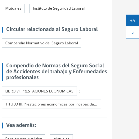
Mutuales
Instituto de Seguridad Laboral
+a
Ag
Circular relacionada al Seguro Laboral
-a
tex
Ach
Compendio Normativo del Seguro Laboral
tex
Compendio de Normas del Seguro Social
de Accidentes del trabajo y Enfermedades
profesionales
:
LIBRO VI. PRESTACIONES ECONÓMICAS
TÍTULO III. Prestaciones económicas por incapacidad permanente. Indemnizaciones y pensiones
Vea además:
Pensión por invalidez
Mutuales