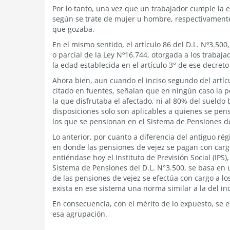
Por lo tanto, una vez que un trabajador cumple la 
según se trate de mujer u hombre, respectivamente,
que gozaba.
En el mismo sentido, el artículo 86 del D.L. Nº3.500
o parcial de la Ley Nº16.744, otorgada a los trabaj
la edad establecida en el artículo 3° de ese decreto 
Ahora bien, aun cuando el inciso segundo del artícul
citado en fuentes, señalan que en ningún caso la pe
la que disfrutaba el afectado, ni al 80% del sueldo 
disposiciones solo son aplicables a quienes se pens
los que se pensionan en el Sistema de Pensiones de
Lo anterior, por cuanto a diferencia del antiguo r
en donde las pensiones de vejez se pagan con cargo 
entiéndase hoy el Instituto de Previsión Social (IPS)
Sistema de Pensiones del D.L. N°3.500, se basa en 
de las pensiones de vejez se efectúa con cargo a l
exista en ese sistema una norma similar a la del inc
En consecuencia, con el mérito de lo expuesto, se 
esa agrupación.