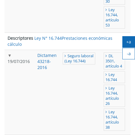
30
Ley
16.744,
artículo
53
Descriptores
Ley N° 16.744
Prestaciones económicas
+a
cálculo
Ag
-a
tex
Dictamen
Seguro laboral
DL
Ach
19/07/2016
43218-
(Ley 16.744)
3501,
tex
artículo 4
2016
Ley
16.744
Ley
16.744,
artículo
26
Ley
16.744,
artículo
38