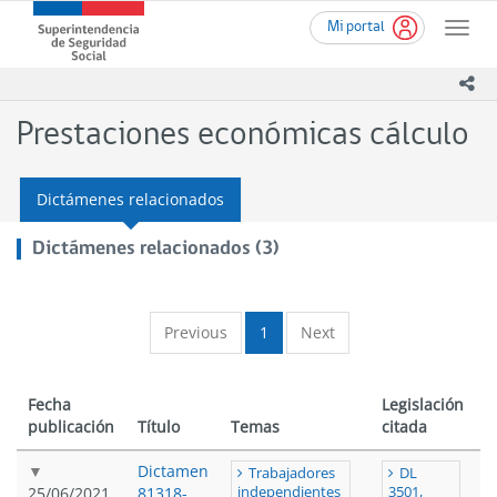
Ir
Superintendencia
Mi portal
al
Toggle
de
contenido
naviga
Seguridad
principal
ico
Social
(SUSESO)
Prestaciones económicas cálculo
-
Gobierno
de
Dictámenes relacionados
Chile
Dictámenes relacionados (3)
Previous
1
Next
Fecha
Legislación
publicación
Título
Temas
citada
Dictamen
Trabajadores
DL
25/06/2021
81318-
independientes
3501,