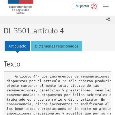
Ir
Superintendencia
Mi portal
al
Toggle
de
contenido
naviga
Seguridad
principal
ico
Social
(SUSESO)
DL 3501, artículo 4
-
Gobierno
de
Articulado
Dictámenes relacionados
Chile
Texto
    Artículo 4°- Los incrementos de remuneraciones

dispuestos por el artículo 2° sólo deberán producir c
efecto mantener el monto total líquido de las

remuneraciones, beneficios y prestaciones, sean legal
convencionales o dispuestos por fallos arbitrales de 
trabajadores a que se refiere dicho artículo. En

consecuencia, dichos incrementos no modificarán el mo
los beneficios o prestaciones en la parte no afecta a
imposiciones previsionales y aquellos que por su natu