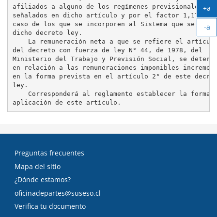
afiliados a alguno de los regímenes previsionales

+a
señalados en dicho artículo y por el factor 1,1757, e
Ag
caso de los que se incorporen al Sistema que se estab
-a
tex
dicho decreto ley.

Ach
    La remuneración neta a que se refiere el artículo
tex
del decreto con fuerza de ley N° 44, de 1978, del

Ministerio del Trabajo y Previsión Social, se determi
en relación a las remuneraciones imponibles increment
en la forma prevista en el artículo 2° de este decret
ley.

    Corresponderá al reglamento establecer la forma d
Preguntas frecuentes
Mapa del sitio
¿Dónde estamos?
oficinadepartes@suseso.cl
Verifica tu documento