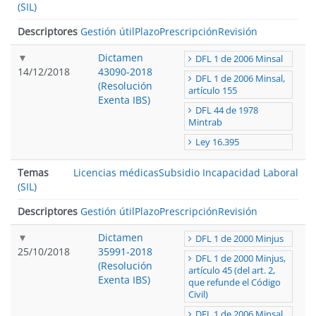
(SIL)
Descriptores
Gestión útil
Plazo
Prescripción
Revisión
Dictamen
DFL 1 de 2006 Minsal
14/12/2018
43090-2018
DFL 1 de 2006 Minsal,
(Resolución
artículo 155
Exenta IBS)
DFL 44 de 1978
Mintrab
Ley 16.395
Temas
Licencias médicas
Subsidio Incapacidad Laboral
(SIL)
Descriptores
Gestión útil
Plazo
Prescripción
Revisión
Dictamen
DFL 1 de 2000 Minjus
25/10/2018
35991-2018
DFL 1 de 2000 Minjus,
(Resolución
artículo 45 (del art. 2,
Exenta IBS)
que refunde el Código
Civil)
DFL 1 de 2006 Minsal