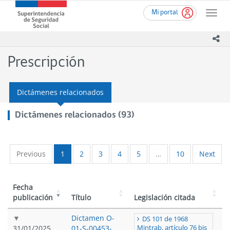
Ir
Superintendencia
Mi portal
al
Toggle
de
contenido
naviga
Seguridad
principal
ico
Social
(SUSESO)
Prescripción
-
Gobierno
de
Dictámenes relacionados
Chile
Dictámenes relacionados (93)
Previous
1
2
3
4
5
…
10
Next
Fecha
publicación
Título
Legislación citada
Dictamen O-
DS 101 de 1968
31/01/2025
01-S-00453-
Mintrab, artículo 76 bis