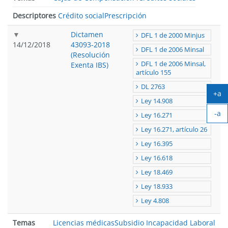
Descriptores
Crédito social
Prescripción
Dictamen
DFL 1 de 2000 Minjus
14/12/2018
43093-2018
DFL 1 de 2006 Minsal
(Resolución
DFL 1 de 2006 Minsal,
Exenta IBS)
artículo 155
DL 2763
+a
Ley 14.908
Ag
-a
tex
Ley 16.271
Ach
Ley 16.271, artículo 26
tex
Ley 16.395
Ley 16.618
Ley 18.469
Ley 18.933
Ley 4.808
Temas
Licencias médicas
Subsidio Incapacidad Laboral