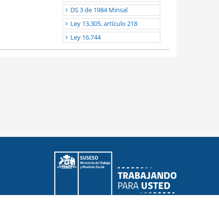
DS 3 de 1984 Minsal
Ley 13.305, artículo 218
Ley 16.744