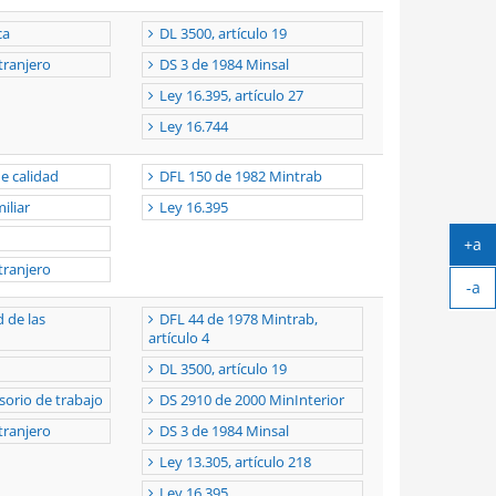
ca
DL 3500, artículo 19
tranjero
DS 3 de 1984 Minsal
Ley 16.395, artículo 27
Ley 16.744
e calidad
DFL 150 de 1982 Mintrab
iliar
Ley 16.395
+a
Ag
tranjero
-a
tex
Ach
 de las
DFL 44 de 1978 Mintrab,
tex
artículo 4
DL 3500, artículo 19
sorio de trabajo
DS 2910 de 2000 MinInterior
tranjero
DS 3 de 1984 Minsal
Ley 13.305, artículo 218
Ley 16.395