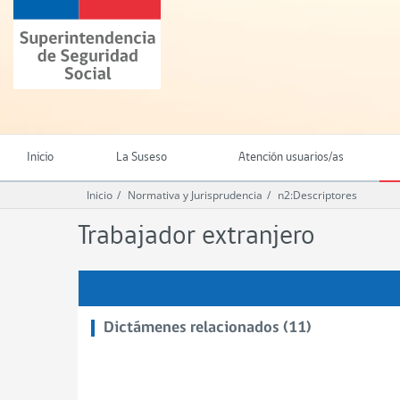
Ir
Superintendencia
al
de
contenido
Seguridad
principal
Social
(SUSESO)
-
Gobierno
de
Inicio
La Suseso
Atención usuarios/as
Chile
Inicio
Normativa y Jurisprudencia
n2:Descriptores
Trabajador extranjero
Dictámenes relacionados (11)