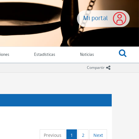
Mi portal
ciones
Estadísticas
Noticias
icono comparti
Compartir
Previous
1
2
Next