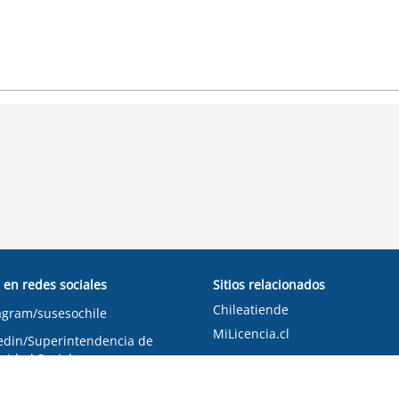
 en redes sociales
Sitios relacionados
Chileatiende
agram/susesochile
MiLicencia.cl
edin/Superintendencia de
ridad Social