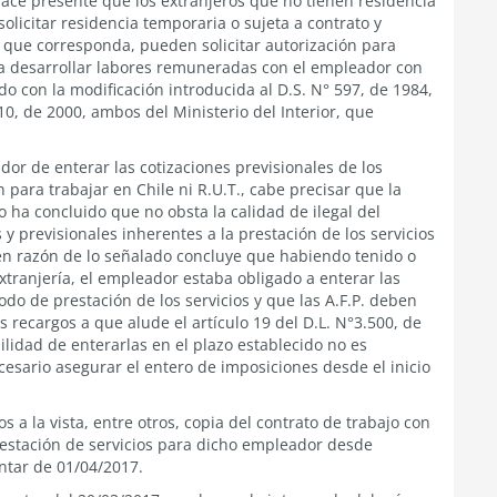
hace presente que los extranjeros que no tienen residencia
licitar residencia temporaria o sujeta a contrato y
n que corresponda, pueden solicitar autorización para
ara desarrollar labores remuneradas con el empleador con
do con la modificación introducida al D.S. N° 597, de 1984,
10, de 2000, ambos del Ministerio del Interior, que
dor de enterar las cotizaciones previsionales de los
 para trabajar en Chile ni R.U.T., cabe precisar que la
o ha concluido que no obsta la calidad de ilegal del
y previsionales inherentes a la prestación de los servicios
 en razón de lo señalado concluye que habiendo tenido o
tranjería, el empleador estaba obligado a enterar las
odo de prestación de los servicios y que las A.F.P. deben
s recargos a que alude el artículo 19 del D.L. N°3.500, de
ilidad de enterarlas en el plazo establecido no es
cesario asegurar el entero de imposiciones desde el inicio
 a la vista, entre otros, copia del contrato de trabajo con
prestación de servicios para dicho empleador desde
ontar de 01/04/2017.