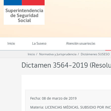
Ir
Superintendencia
al
de
contenido
Seguridad
principal
Social
(SUSESO)
-
Gobierno
de
Inicio
La Suseso
Atención usuarios/as
Chile
Inicio
Normativa y Jurisprudencia
Dictámenes SUSESO
Dictamen 3564-2019 (Resoluc
.
Fecha: 08 de marzo de 2019
Materia: LICENCIAS MÉDICAS, SUBSIDIO POR I