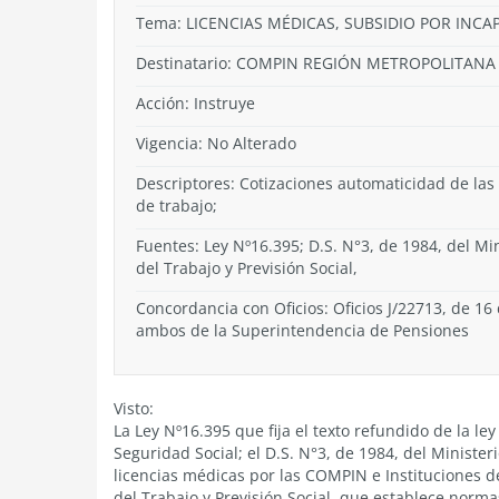
Tema:
LICENCIAS MÉDICAS, SUBSIDIO POR INC
Destinatario: COMPIN REGIÓN METROPOLITANA
Acción:
Instruye
Vigencia:
No Alterado
Descriptores: Cotizaciones automaticidad de las
de trabajo;
Fuentes: Ley Nº16.395; D.S. N°3, de 1984, del Min
del Trabajo y Previsión Social,
Concordancia con Oficios: Oficios J/22713, de 16
ambos de la Superintendencia de Pensiones
Visto:
La Ley Nº16.395 que fija el texto refundido de la l
Seguridad Social; el D.S. N°3, de 1984, del Minist
licencias médicas por las COMPIN e Instituciones de 
del Trabajo y Previsión Social, que establece norm