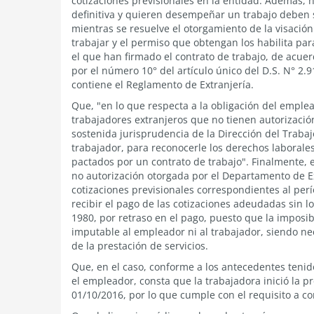
cotizaciones previsionales en la entidad. Además, 
definitiva y quieren desempeñar un trabajo deben so
mientras se resuelve el otorgamiento de la visació
trabajar y el permiso que obtengan los habilita p
el que han firmado el contrato de trabajo, de acuer
por el número 10° del artículo único del D.S. N° 2.9
contiene el Reglamento de Extranjería.
Que, "en lo que respecta a la obligación del emplea
trabajadores extranjeros que no tienen autorización
sostenida jurisprudencia de la Dirección del Trabaj
trabajador, para reconocerle los derechos laborales 
pactados por un contrato de trabajo". Finalmente,
no autorización otorgada por el Departamento de Ex
cotizaciones previsionales correspondientes al perí
recibir el pago de las cotizaciones adeudadas sin lo
1980, por retraso en el pago, puesto que la imposib
imputable al empleador ni al trabajador, siendo ne
de la prestación de servicios.
Que, en el caso, conforme a los antecedentes tenidos
el empleador, consta que la trabajadora inició la 
01/10/2016, por lo que cumple con el requisito a c