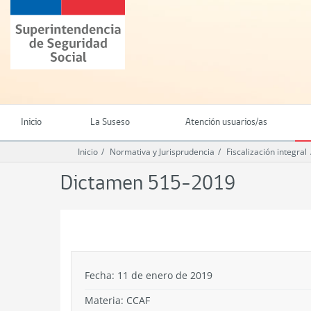
Ir
Superintendencia
al
de
contenido
Seguridad
principal
Social
(SUSESO)
-
Gobierno
de
Inicio
La Suseso
Atención usuarios/as
Chile
Inicio
Normativa y Jurisprudencia
Fiscalización integral
Dictamen 515-2019
.
Fecha: 11 de enero de 2019
Materia: CCAF