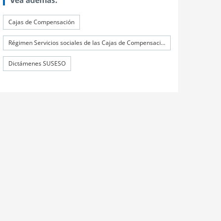
Vea además:
tex
Cajas de Compensación
Régimen Servicios sociales de las Cajas de Compensación
Dictámenes SUSESO