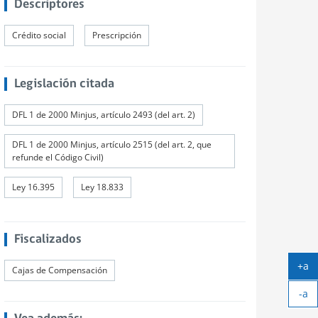
Descriptores
Crédito social
Prescripción
Legislación citada
DFL 1 de 2000 Minjus, artículo 2493 (del art. 2)
DFL 1 de 2000 Minjus, artículo 2515 (del art. 2, que
refunde el Código Civil)
Ley 16.395
Ley 18.833
Fiscalizados
+a
Cajas de Compensación
Ag
-a
tex
Ach