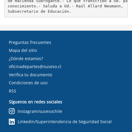
de Hacienda Subrogante.- Lo que transcribo a Ud. para
tex
conocimiento.- Saluda a Ud.- Raúl Allard Neumann,

Preguntas frecuentes
Mapa del sitio
¿Dónde estamos?
oficinadepartes@suseso.cl
Verifica tu documento
Condiciones de uso
RSS
Síguenos en redes sociales
Instagram/susesochile
Linkedin/Superintendencia de Seguridad Social