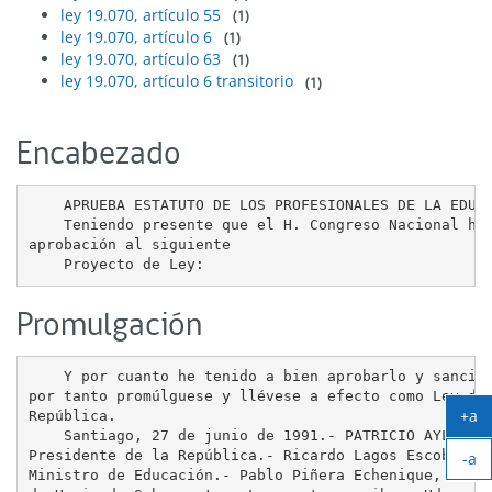
ley 19.070, artículo 55
(1)
ley 19.070, artículo 6
(1)
ley 19.070, artículo 63
(1)
ley 19.070, artículo 6 transitorio
(1)
Encabezado
    APRUEBA ESTATUTO DE LOS PROFESIONALES DE LA EDUCA
    Teniendo presente que el H. Congreso Nacional ha 
aprobación al siguiente

Promulgación
    Y por cuanto he tenido a bien aprobarlo y sancion
por tanto promúlguese y llévese a efecto como Ley de 
+a
República.

Ag
    Santiago, 27 de junio de 1991.- PATRICIO AYLWIN A
Presidente de la República.- Ricardo Lagos Escobar,

-a
tex
Ministro de Educación.- Pablo Piñera Echenique, Minis
Ach