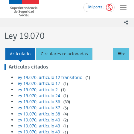
Ir
Superintendencia
Mi portal
al
Toggle
de
contenido
naviga
Seguridad
principal
ico
Social
(SUSESO)
Ley 19.070
-
Gobierno
de
tabd
Articulado
Circulares relacionadas
Chile
men
Articulos citados
ley 19.070, artículo 12 transitorio
(1)
ley 19.070, artículo 17
(1)
ley 19.070, artículo 2
(1)
ley 19.070, artículo 24
(1)
ley 19.070, artículo 36
(39)
ley 19.070, artículo 37
(5)
ley 19.070, artículo 38
(4)
ley 19.070, artículo 40
(2)
ley 19.070, artículo 43
(1)
ley 19.070, artículo 49
(1)