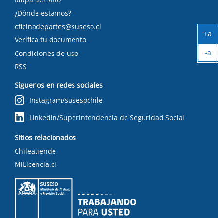
¿Dónde estamos?
oficinadepartes@suseso.cl
+a
Verifica tu documento
Ag
-a
tex
Condiciones de uso
Ach
RSS
tex
Síguenos en redes sociales
Instagram/susesochile
Linkedin/Superintendencia de Seguridad Social
Sitios relacionados
Chileatiende
MiLicencia.cl