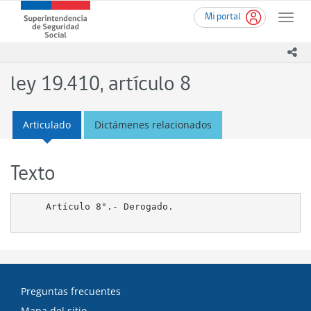
Ir
Superintendencia
Mi portal
al
Toggle
de
contenido
naviga
Seguridad
principal
ico
Social
(SUSESO)
ley 19.410, artículo 8
-
Gobierno
de
Articulado
Dictámenes relacionados
Chile
Texto
     Artículo 8°.- Derogado.

Preguntas frecuentes
Mapa del sitio