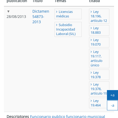
publicación
Título
Temas
citada
Dictamen
Licencias
Ley
28/08/2013
54873-
médicas
18.196,
artículo 12
2013
Subsidio
Ley
Incapacidad
18.883
Laboral (SIL)
Ley
19.070
Ley
19.117,
artículo
único
Ley
19.378
Ley
19.378,
artículo 19
+a
Ag
Ley
-a
tex
19.464
Ach
tex
Descriptores
Funcionario publico funcionario municipal