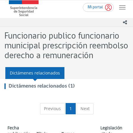
Ir
Superintendencia
Mi portal
al
Toggle
de
contenido
naviga
Seguridad
principal
ico
Social
(SUSESO)
Funcionario publico funcionario
-
Gobierno
municipal prescripción reembolso
de
derecho a remuneración
Chile
Dictámenes relacionados
Dictámenes relacionados (1)
Previous
1
Next
Fecha
Legislación