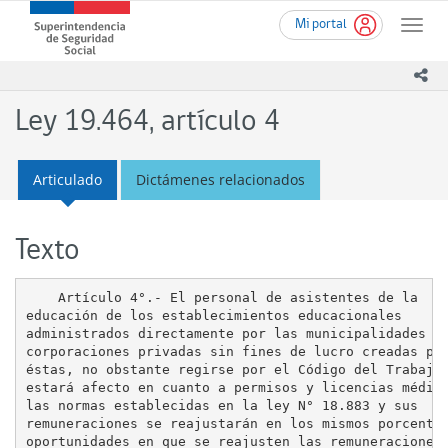
Ir
Superintendencia
Mi portal
al
Toggle
de
contenido
naviga
Seguridad
principal
ico
Social
(SUSESO)
Ley 19.464, artículo 4
-
Gobierno
de
Articulado
Dictámenes relacionados
Chile
Texto
    Artículo 4°.- El personal de asistentes de la

educación de los establecimientos educacionales

administrados directamente por las municipalidades o 
corporaciones privadas sin fines de lucro creadas por
éstas, no obstante regirse por el Código del Trabajo,
estará afecto en cuanto a permisos y licencias médica
las normas establecidas en la ley N° 18.883 y sus

remuneraciones se reajustarán en los mismos porcentaj
oportunidades en que se reajusten las remuneraciones 