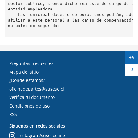
sector público, siendo dicho reajuste de cargo de su

entidad empleadora.

    Las municipalidades o corporaciones podrán, ademá
afiliar a este personal a las cajas de compensación o
mutuales de seguridad.

+a
Ag
Preguntas frecuentes
-a
tex
Mapa del sitio
Ach
¿Dónde estamos?
tex
oficinadepartes@suseso.cl
Verifica tu documento
Condiciones de uso
RSS
Síguenos en redes sociales
Instagram/susesochile