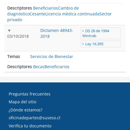
Descriptores
Beneficiarios
Cambio de
diagnóstico
Cesante
Licencia médica continuada
Sector
privado
Dictamen 48943-
DS 28 de 1994
03/10/2018
2018
Mintrab
Ley 16.395
Temas
Servicios de Bienestar
Descriptores
Becas
Beneficiarios
Preguntas frecuentes
Mapa del sitio
¿Dónde estamos?
oficinadepartes@suseso.cl
Verifica tu documento