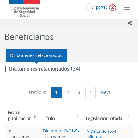
Ir
Superintendencia
Mi portal
al
Toggle
de
contenido
naviga
Seguridad
principal
ico
Social
(SUSESO)
Beneficiarios
-
Gobierno
de
Dictámenes relacionados
Chile
Dictámenes relacionados (34)
Previous
1
2
3
4
Next
Fecha
publicación
Título
Legislación citada
Dictamen O-01-S-
DS 28 de 1994
03/01/2025
00018-2025
Mintrab