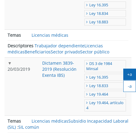
Ley 16.395
Ley 18.834
Ley 18.883
Temas
Licencias médicas
Descriptores
Trabajador dependiente
Licencias
médicas
Beneficiarios
Sector privado
Sector público
Dictamen 3839-
DS 3 de 1984
20/03/2019
2019 (Resolución
Minsal
+a
Exenta IBS)
Ley 16.395
Ag
Ley 18.833
-a
tex
Ach
Ley 19.464
tex
Ley 19.464, artículo
4
Temas
Licencias médicas
Subsidio Incapacidad Laboral
(SIL)
:
SIL común