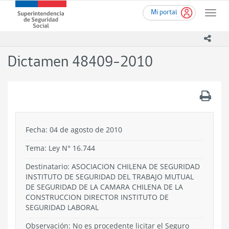
Ir
Superintendencia
Mi portal
al
Toggle
de
contenido
naviga
Seguridad
principal
icono
Social
(SUSESO)
Dictamen 48409-2010
-
Gobierno
de
.
Chile
Fecha: 04 de agosto de 2010
Tema:
Ley N° 16.744
Destinatario: ASOCIACION CHILENA DE SEGURIDAD
INSTITUTO DE SEGURIDAD DEL TRABAJO MUTUAL
DE SEGURIDAD DE LA CAMARA CHILENA DE LA
CONSTRUCCION DIRECTOR INSTITUTO DE
SEGURIDAD LABORAL
Observación: No es procedente licitar el Seguro