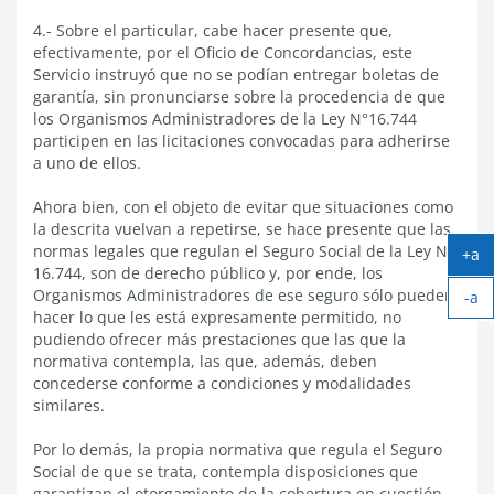
4.- Sobre el particular, cabe hacer presente que,
efectivamente, por el Oficio de Concordancias, este
Servicio instruyó que no se podían entregar boletas de
garantía, sin pronunciarse sobre la procedencia de que
los Organismos Administradores de la Ley N°16.744
participen en las licitaciones convocadas para adherirse
a uno de ellos.
Ahora bien, con el objeto de evitar que situaciones como
la descrita vuelvan a repetirse, se hace presente que las
normas legales que regulan el Seguro Social de la Ley Nº
+a
16.744, son de derecho público y, por ende, los
Ag
Organismos Administradores de ese seguro sólo pueden
-a
tex
hacer lo que les está expresamente permitido, no
Ach
pudiendo ofrecer más prestaciones que las que la
tex
normativa contempla, las que, además, deben
concederse conforme a condiciones y modalidades
similares.
Por lo demás, la propia normativa que regula el Seguro
Social de que se trata, contempla disposiciones que
garantizan el otorgamiento de la cobertura en cuestión,