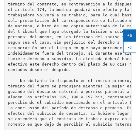
término del contrato, en contravención a lo dispuesto
el artículo 174, la medida quedará sin efecto y la

trabajadora volverá a su trabajo, para lo cual bastar
sola presentación del correspondiente certificado méd
de matrona, o bien de una copia autorizada de la reso
del tribunal que haya otorgado la tuición o cuidado

+a
personal del menor, en los términos del inciso segund
Ag
según sea el caso, sin perjuicio del derecho a

-a
tex
remuneración por el tiempo en que haya permanecido

Ach
indebidamente fuera del trabajo, si durante ese tiemp
tex
tuviere derecho a subsidio. La afectada deberá hacer

efectivo este derecho dentro del plazo de 60 días háb
contados desde el despido.

     No obstante lo dispuesto en el inciso primero, s
término del fuero se produjere mientras la mujer estu
gozando del descanso maternal o permiso parental a qu
aluden los artículos 195, 196 y 197 bis, continuará

percibiendo el subsidio mencionado en el artículo 198
la conclusión del período de descanso o permiso. Para
efectos del subsidio de cesantía, si hubiere lugar a 
se entenderá que el contrato de trabajo expira en el
