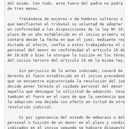
del mismo. Con todo, este fuero del padre no podrá ex
de tres meses.

     Tratándose de mujeres o de hombres solteros o vi
que manifiesten al tribunal su voluntad de adoptar un
en conformidad a las disposiciones de la ley Nº 19.62
plazo de un año establecido en el inciso primero se

contará desde la fecha en que el juez, mediante resol
dictada al efecto, confíe a estos trabajadores el cui
personal del menor en conformidad al artículo 19 de l
Nº 19.620 o bien le otorgue la tuición en los término
del inciso tercero del artículo 24 de la misma ley.

     Sin perjuicio de lo antes indicado, cesará de pl
derecho el fuero establecido en el inciso precedente 
que se encuentre ejecutoriada la resolución del juez 
decide poner término al cuidado personal del menor o 
aquella que deniegue la solicitud de adopción. Cesará
también el fuero en el caso de que la sentencia que a
la adopción sea dejada sin efecto en virtud de otra

resolución judicial.

     Si por ignorancia del estado de embarazo o del c
personal o tuición de un menor en el plazo y condicio
indicados en el inciso segundo se hubiere dispuesto e