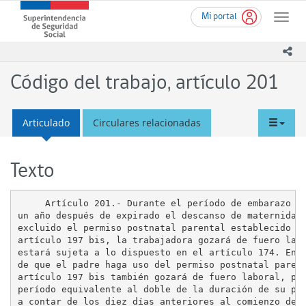
Ir
Superintendencia
Mi portal
al
Toggle
de
contenido
naviga
Seguridad
principal
ico
Social
(SUSESO)
Código del trabajo, artículo 201
-
Gobierno
de
tabd
Articulado
Circulares relacionadas
Chile
men
Texto
     Artículo 201.- Durante el período de embarazo y 
un año después de expirado el descanso de maternidad,
excluido el permiso postnatal parental establecido en
artículo 197 bis, la trabajadora gozará de fuero labo
estará sujeta a lo dispuesto en el artículo 174. En c
de que el padre haga uso del permiso postnatal parent
artículo 197 bis también gozará de fuero laboral, por
período equivalente al doble de la duración de su per
a contar de los diez días anteriores al comienzo del 