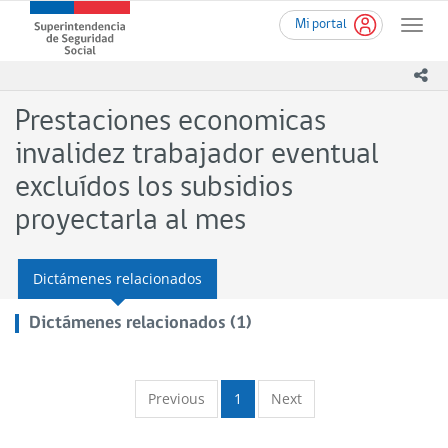
Ir
Superintendencia
Mi portal
al
Toggle
de
contenido
naviga
Seguridad
principal
ico
Social
(SUSESO)
Prestaciones economicas
-
Gobierno
invalidez trabajador eventual
de
excluídos los subsidios
Chile
proyectarla al mes
Dictámenes relacionados
Dictámenes relacionados (1)
Previous
1
Next