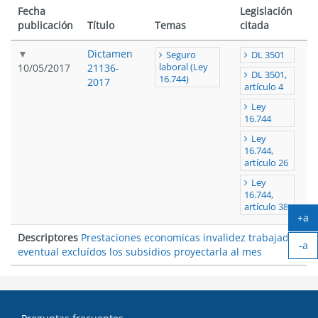
Fecha
Legislación
publicación
Título
Temas
citada
Dictamen
Seguro
DL 3501
10/05/2017
21136-
laboral (Ley
DL 3501,
16.744)
2017
artículo 4
Ley
16.744
Ley
16.744,
artículo 26
Ley
16.744,
artículo 38
+a
Ag
Descriptores
Prestaciones economicas invalidez trabajador
-a
tex
eventual excluídos los subsidios proyectarla al mes
Ach
tex