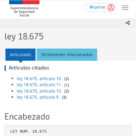
Ir
Superintendencia
Mi portal
al
Toggle
de
contenido
naviga
Seguridad
principal
ico
Social
(SUSESO)
ley 18.675
-
Gobierno
de
Articulado
Dictámenes relacionados
Chile
Articulos citados
ley 18.675, artículo 10
(2)
ley 18.675, artículo 11
(1)
ley 18.675, artículo 15
(2)
ley 18.675, artículo 9
(3)
Encabezado
 LEY NUM. 18.675
