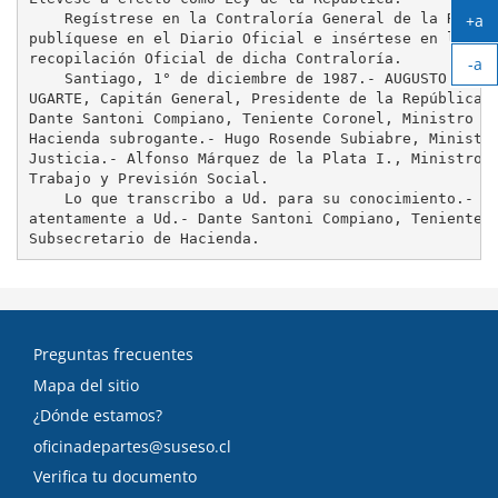
    Regístrese en la Contraloría General de la Repúbl
+a
publíquese en el Diario Oficial e insértese en la

Ag
recopilación Oficial de dicha Contraloría.

-a
tex
    Santiago, 1° de diciembre de 1987.- AUGUSTO PINOC
Ach
UGARTE, Capitán General, Presidente de la República.-
tex
Dante Santoni Compiano, Teniente Coronel, Ministro de
Hacienda subrogante.- Hugo Rosende Subiabre, Ministro
Justicia.- Alfonso Márquez de la Plata I., Ministro d
Trabajo y Previsión Social.

    Lo que transcribo a Ud. para su conocimiento.- Sa
atentamente a Ud.- Dante Santoni Compiano, Teniente C
Preguntas frecuentes
Mapa del sitio
¿Dónde estamos?
oficinadepartes@suseso.cl
Verifica tu documento