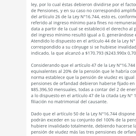
ley, por lo cual éstas debieron dividirse por el fa
de Pensiones, y en su caso no correspondió amplific
del artículo 26 de la Ley N°16.744, esto es, conform
referido al ingreso mínimo para fines no remunerac
data a partir de la cual se estableció el derecho al
del ingreso mínimo resultó igual a 0, generándose
Atendido lo dispuesto en el artículo 44 de la Ley N
correspondido a su cónyuge si se hubiese invalidad
indicado, la que alcanzó a $170.793 ($243.990x 0,70
Considerando que el artículo 47 de la Ley N°16.74
equivalentes al 20% de la pensión que le habría cor
norma establece que la pensión de viudez es igual 
pensiones de orfandad debieron haberse fijado en 
$85.396,50 mensuales, todas a contar del 2 de ener
a lo dispuesto en el artículo 47 de la citada Ley N°
filiación no matrimonial del causante.
Dado que el artículo 50 de la Ley N°16.744 dispon
podrán exceder en su conjunto del 100% de la pensi
hubiere invalidado totalmente, debiendo hacerse l
pensión de viudez más las tres pensiones de orfand