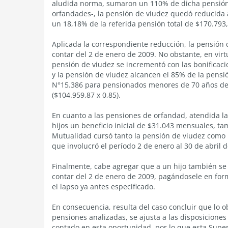
aludida norma, sumaron un 110% de dicha pensión t
orfandades-, la pensión de viudez quedó reducida 
un 18,18% de la referida pensión total de $170.793
Aplicada la correspondiente reducción, la pensión
contar del 2 de enero de 2009. No obstante, en virtu
pensión de viudez se incrementó con las bonificaci
y la pensión de viudez alcancen el 85% de la pensió
N°15.386 para pensionados menores de 70 años de
($104.959,87 x 0,85).
En cuanto a las pensiones de orfandad, atendida l
hijos un beneficio inicial de $31.043 mensuales, ta
Mutualidad cursó tanto la pensión de viudez como 
que involucró el período 2 de enero al 30 de abril
Finalmente, cabe agregar que a un hijo también se
contar del 2 de enero de 2009, pagándosele en fo
el lapso ya antes especificado.
En consecuencia, resulta del caso concluir que lo o
pensiones analizadas, se ajusta a las disposicione
contado en esta oportunidad, por lo que esta Sup