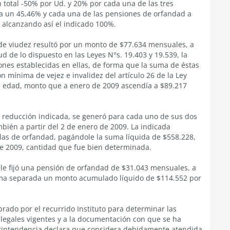
otal -50% por Ud. y 20% por cada una de las tres
a un 45,46% y cada una de las pensiones de orfandad a
, alcanzando así el indicado 100%.
 de viudez resultó por un monto de $77.634 mensuales, a
d de lo dispuesto en las Leyes N°s. 19.403 y 19.539, la
ones establecidas en ellas, de forma que la suma de éstas
n mínima de vejez e invalidez del artículo 26 de la Ley
 edad, monto que a enero de 2009 ascendía a $89.217
a reducción indicada, se generó para cada uno de sus dos
mbién a partir del 2 de enero de 2009. La indicada
las de orfandad, pagándole la suma líquida de $558.228,
 de 2009, cantidad que fue bien determinada.
 le fijó una pensión de orfandad de $31.043 mensuales, a
rma separada un monto acumulado líquido de $114.552 por
brado por el recurrido Instituto para determinar las
s legales vigentes y a la documentación con que se ha
erintendencia declara que considera debidamente atendida