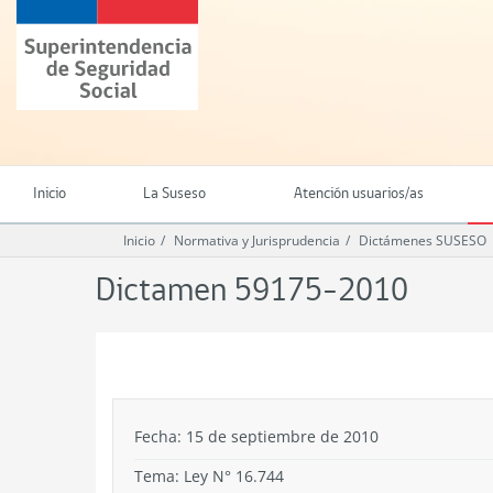
Ir
Superintendencia
al
de
contenido
Seguridad
principal
Social
(SUSESO)
-
Gobierno
de
Inicio
La Suseso
Atención usuarios/as
Chile
Inicio
Normativa y Jurisprudencia
Dictámenes SUSESO
Dictamen 59175-2010
.
Fecha: 15 de septiembre de 2010
Tema:
Ley N° 16.744