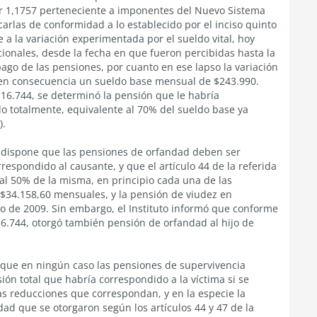
ctor 1,1757 perteneciente a imponentes del Nuevo Sistema
arlas de conformidad a lo establecido por el inciso quinto
e a la variación experimentada por el sueldo vital, hoy
ionales, desde la fecha en que fueron percibidas hasta la
 pago de las pensiones, por cuanto en ese lapso la variación
 en consecuencia un sueldo base mensual de $243.990.
° 16.744, se determinó la pensión que le habría
o totalmente, equivalente al 70% del sueldo base ya
).
4 dispone que las pensiones de orfandad deben ser
respondido al causante, y que el artículo 44 de la referida
al 50% de la misma, en principio cada una de las
$34.158,60 mensuales, y la pensión de viudez en
o de 2009. Sin embargo, el Instituto informó que conforme
 16.744, otorgó también pensión de orfandad al hijo de
e que en ningún caso las pensiones de supervivencia
ón total que habría correspondido a la víctima si se
as reducciones que correspondan, y en la especie la
ad que se otorgaron según los artículos 44 y 47 de la