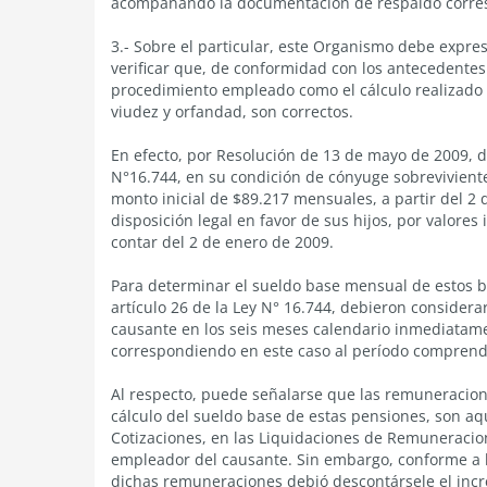
acompañando la documentación de respaldo corre
3.- Sobre el particular, este Organismo debe expre
verificar que, de conformidad con los antecedentes 
procedimiento empleado como el cálculo realizado 
viudez y orfandad, son correctos.
En efecto, por Resolución de 13 de mayo de 2009, di
N°16.744, en su condición de cónyuge sobreviviente 
monto inicial de $89.217 mensuales, a partir del 2
disposición legal en favor de sus hijos, por valore
contar del 2 de enero de 2009.
Para determinar el sueldo base mensual de estos be
artículo 26 de la Ley N° 16.744, debieron consider
causante en los seis meses calendario inmediatamen
correspondiendo en este caso al período comprendi
Al respecto, puede señalarse que las remuneracion
cálculo del sueldo base de estas pensiones, son aqu
Cotizaciones, en las Liquidaciones de Remuneracio
empleador del causante. Sin embargo, conforme a lo 
dichas remuneraciones debió descontársele el incr