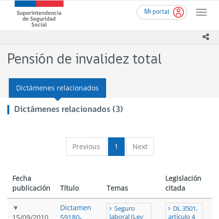
Ir
Superintendencia
Mi portal
al
Toggle
de
contenido
naviga
Seguridad
principal
ico
Social
(SUSESO)
Pensión de invalidez total
-
Gobierno
de
Dictámenes relacionados
Chile
Dictámenes relacionados (3)
Previous
1
Next
Fecha
Legislación
publicación
Título
Temas
citada
Dictamen
Seguro
DL 3501,
15/09/2010
59180-
laboral (Ley
artículo 4