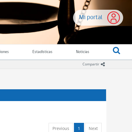
Mi portal
ciones
Estadísticas
Noticias
icono comparti
Compartir
Previous
1
Next