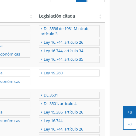
Legislación citada
DL 3536 de 1981 Mintrab,
artículo 3
Ley 16.744, artículo 26
al
Ley 16.744, artículo 34
 económicas
Ley 16.744, artículo 35
al
Ley 19.260
 económicas
DL 3501
DL 3501, artículo 4
+a
al
Ley 15.386, artículo 26
Ag
 económicas
Ley 16.744
-a
tex
Ley 16.744, artículo 26
Ach
tex