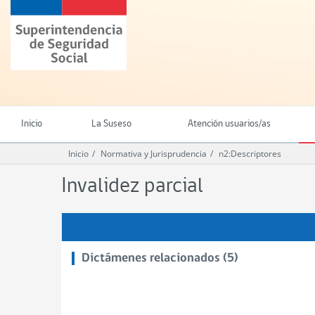
Ir
Superintendencia
al
de
contenido
Seguridad
principal
Social
(SUSESO)
-
Gobierno
de
Inicio
La Suseso
Atención usuarios/as
Chile
Inicio
Normativa y Jurisprudencia
n2:Descriptores
Invalidez parcial
Dictámenes relacionados (5)