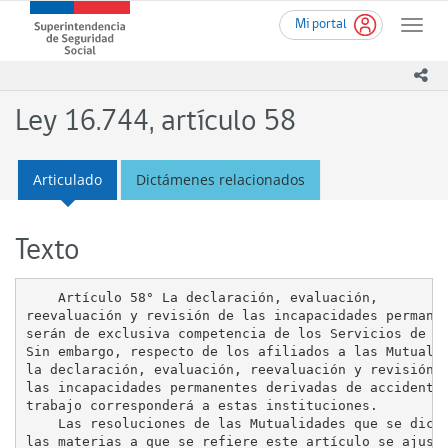
Ir
Superintendencia
Mi portal
al
Toggle
de
contenido
naviga
Seguridad
principal
ico
Social
(SUSESO)
Ley 16.744, artículo 58
-
Gobierno
de
Articulado
Dictámenes relacionados
Chile
Texto
    Artículo 58° La declaración, evaluación,

reevaluación y revisión de las incapacidades permanen
serán de exclusiva competencia de los Servicios de Sa
Sin embargo, respecto de los afiliados a las Mutualid
la declaración, evaluación, reevaluación y revisión d
las incapacidades permanentes derivadas de accidentes
trabajo corresponderá a estas instituciones.

    Las resoluciones de las Mutualidades que se dicte
las materias a que se refiere este artículo se ajusta