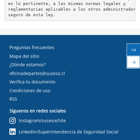
en lo pertinente, a las mismas normas legales y

reglamentarias aplicables a los otros administradores
Preguntas frecuentes
+a
Ag
Mapa del sitio
-a
tex
¿Dónde estamos?
Ach
oficinadepartes@suseso.cl
tex
Verifica tu documento
Condiciones de uso
RSS
Síguenos en redes sociales
Instagram/susesochile
Linkedin/Superintendencia de Seguridad Social