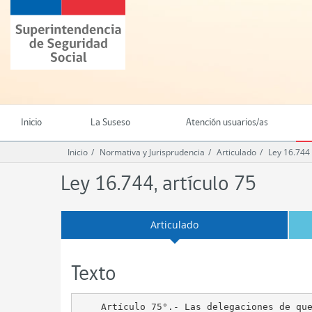
Ir
Superintendencia
al
de
contenido
Seguridad
principal
Social
(SUSESO)
-
Gobierno
de
Inicio
La Suseso
Atención usuarios/as
Chile
Inicio
Normativa y Jurisprudencia
Articulado
Ley 16.744
Ley 16.744, artículo 75
Articulado
Texto
    Artículo 75°.- Las delegaciones de que