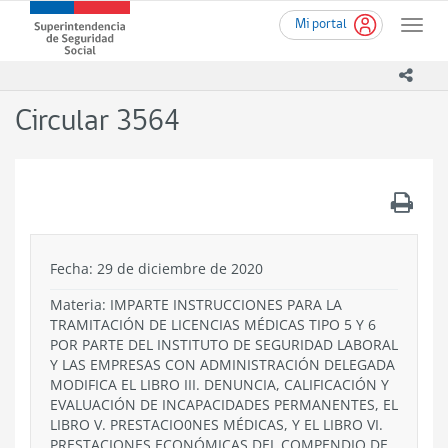
Ir
Superintendencia
Mi portal
al
Toggle
de
contenido
naviga
Seguridad
principal
icono
Social
(SUSESO)
Circular 3564
-
Gobierno
de
Chile
.
Fecha: 29 de diciembre de 2020
Materia: IMPARTE INSTRUCCIONES PARA LA
TRAMITACIÓN DE LICENCIAS MÉDICAS TIPO 5 Y 6
POR PARTE DEL INSTITUTO DE SEGURIDAD LABORAL
Y LAS EMPRESAS CON ADMINISTRACIÓN DELEGADA
MODIFICA EL LIBRO III. DENUNCIA, CALIFICACIÓN Y
EVALUACIÓN DE INCAPACIDADES PERMANENTES, EL
LIBRO V. PRESTACIO0NES MÉDICAS, Y EL LIBRO VI.
PRESTACIONES ECONÓMICAS DEL COMPENDIO DE