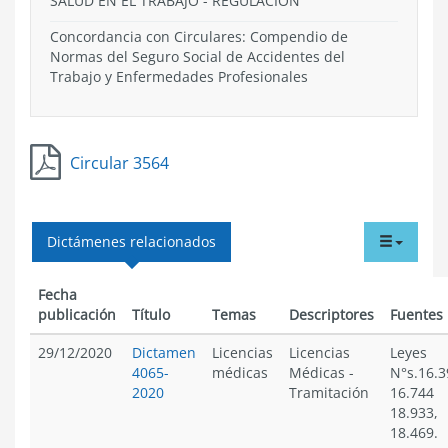
SALUD EN EL TRABAJO
-
REGULACIÓN
Concordancia con Circulares: Compendio de
Normas del Seguro Social de Accidentes del
Trabajo y Enfermedades Profesionales
Circular 3564
tabdr
Dictámenes relacionados
menu
Fecha
publicación
Título
Temas
Descriptores
Fuentes
29/12/2020
Dictamen
Licencias
Licencias
Leyes
4065-
médicas
Médicas
-
N°s.16.3
2020
Tramitación
16.744
18.933,
18.469.