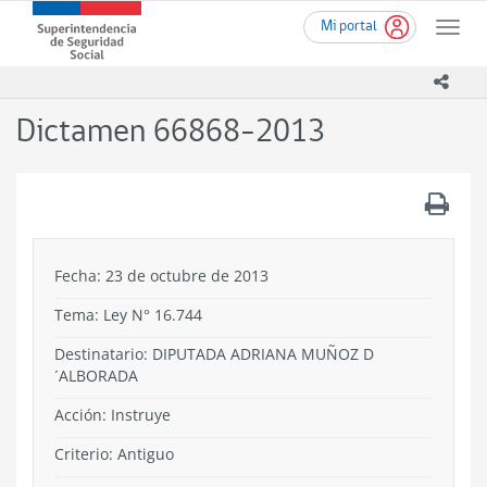
Ir
Superintendencia
Mi portal
al
Toggle
de
contenido
naviga
Seguridad
principal
icono
Social
(SUSESO)
Dictamen 66868-2013
-
Gobierno
de
.
Chile
Fecha: 23 de octubre de 2013
Tema:
Ley N° 16.744
Destinatario: DIPUTADA ADRIANA MUÑOZ D
´ALBORADA
Acción:
Instruye
Criterio:
Antiguo