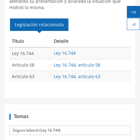
atendida su presentación y aclarada la situación que
motivó la misma.
+a
Ag
-a
tex
Legislación relacionada
Ach
tex
Título
Detalle
Ley 16.744
Ley 16.744
Artículo 58
Ley 16.744, artículo 58
Artículo 63
Ley 16.744, artículo 63
Temas
Seguro laboral (Ley 16.744)