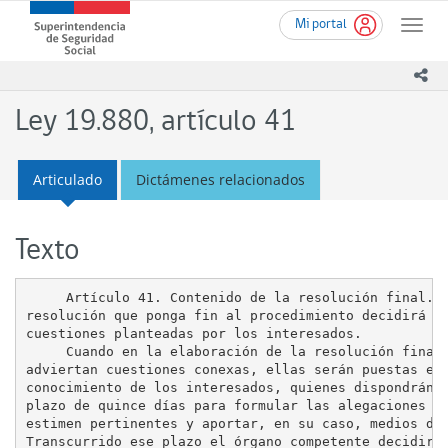
Ir
Superintendencia
Mi portal
al
Toggle
de
contenido
naviga
Seguridad
principal
ico
Social
(SUSESO)
Ley 19.880, artículo 41
-
Gobierno
de
Articulado
Dictámenes relacionados
Chile
Texto
     Artículo 41. Contenido de la resolución final. L
resolución que ponga fin al procedimiento decidirá la
cuestiones planteadas por los interesados.

     Cuando en la elaboración de la resolución final 
adviertan cuestiones conexas, ellas serán puestas en

conocimiento de los interesados, quienes dispondrán d
plazo de quince días para formular las alegaciones qu
estimen pertinentes y aportar, en su caso, medios de 
Transcurrido ese plazo el órgano competente decidirá 