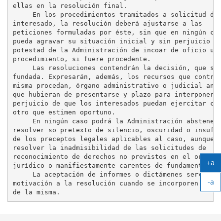
ellas en la resolución final.

     En los procedimientos tramitados a solicitud del
interesado, la resolución deberá ajustarse a las

peticiones formuladas por éste, sin que en ningún cas
pueda agravar su situación inicial y sin perjuicio de
potestad de la Administración de incoar de oficio un 
procedimiento, si fuere procedente.

     Las resoluciones contendrán la decisión, que ser
fundada. Expresarán, además, los recursos que contra 
misma procedan, órgano administrativo o judicial ante
que hubieran de presentarse y plazo para interponerlo
perjuicio de que los interesados puedan ejercitar cua
otro que estimen oportuno.

     En ningún caso podrá la Administración absteners
resolver so pretexto de silencio, oscuridad o insufic
de los preceptos legales aplicables al caso, aunque p
resolver la inadmisibilidad de las solicitudes de

reconocimiento de derechos no previstos en el ordenam
+a
jurídico o manifiestamente carentes de fundamento.

Ag
     La aceptación de informes o dictámenes servirá d
-a
tex
motivación a la resolución cuando se incorporen al te
Ach
tex