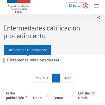
Ir
Superintendencia
Mi portal
al
Toggle
de
contenido
naviga
Seguridad
principal
ico
Social
(SUSESO)
Enfermedades calificación
-
Gobierno
procedimiento
de
Chile
Dictámenes relacionados
Dictámenes relacionados (4)
Previous
1
Next
Fecha
Legislación
publicación
Título
Temas
citada