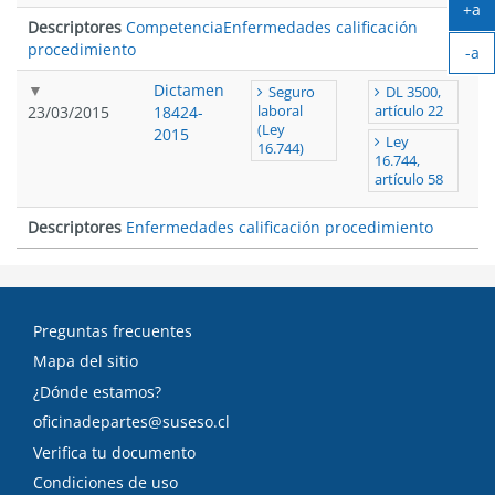
+a
Descriptores
Competencia
Enfermedades calificación
Ag
procedimiento
-a
tex
Ach
Dictamen
Seguro
DL 3500,
tex
23/03/2015
18424-
laboral
artículo 22
(Ley
2015
Ley
16.744)
16.744,
artículo 58
Descriptores
Enfermedades calificación procedimiento
Preguntas frecuentes
Mapa del sitio
¿Dónde estamos?
oficinadepartes@suseso.cl
Verifica tu documento
Condiciones de uso