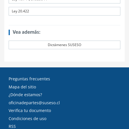
Ley 20.422
Vea además:
Dictámenes SUSESO
Preguntas frecuentes
Mapa del sitio
¿Dónde estamos?
oficinadepartes@suseso.cl
Verifica tu documento
Condiciones de uso
RSS