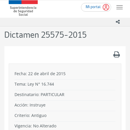
Ir
Superintendencia
Mi portal
al
Toggle
de
contenido
naviga
Seguridad
principal
icono
Social
(SUSESO)
Dictamen 25575-2015
-
Gobierno
de
.
Chile
Fecha: 22 de abril de 2015
Tema:
Ley N° 16.744
Destinatario: PARTICULAR
Acción:
Instruye
Criterio:
Antiguo
Vigencia:
No Alterado