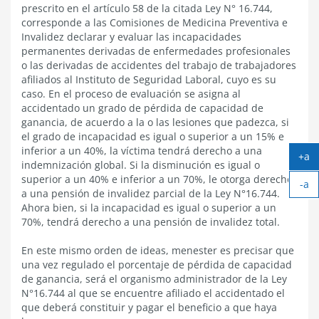
prescrito en el artículo 58 de la citada Ley N° 16.744,
corresponde a las Comisiones de Medicina Preventiva e
Invalidez declarar y evaluar las incapacidades
permanentes derivadas de enfermedades profesionales
o las derivadas de accidentes del trabajo de trabajadores
afiliados al Instituto de Seguridad Laboral, cuyo es su
caso. En el proceso de evaluación se asigna al
accidentado un grado de pérdida de capacidad de
ganancia, de acuerdo a la o las lesiones que padezca, si
el grado de incapacidad es igual o superior a un 15% e
inferior a un 40%, la víctima tendrá derecho a una
+a
indemnización global. Si la disminución es igual o
Ag
superior a un 40% e inferior a un 70%, le otorga derecho
-a
tex
a una pensión de invalidez parcial de la Ley N°16.744.
Ach
Ahora bien, si la incapacidad es igual o superior a un
tex
70%, tendrá derecho a una pensión de invalidez total.
En este mismo orden de ideas, menester es precisar que
una vez regulado el porcentaje de pérdida de capacidad
de ganancia, será el organismo administrador de la Ley
N°16.744 al que se encuentre afiliado el accidentado el
que deberá constituir y pagar el beneficio a que haya