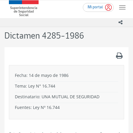
Ir
Superintendencia
Mi portal
al
Toggle
de
contenido
naviga
Seguridad
principal
icono
Social
(SUSESO)
Dictamen 4285-1986
-
Gobierno
de
.
Chile
Fecha: 14 de mayo de 1986
Tema:
Ley N° 16.744
Destinatario: UNA MUTUAL DE SEGURIDAD
Fuentes: Ley Nº 16.744