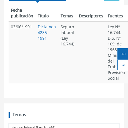
menu
Fecha
publicación
Título
Temas
Descriptores
Fuentes
03/06/1991
Dictamen
Seguro
Ley Nº
4285-
laboral
16.744;
1991
(Ley
D.S. Nº
16.744)
109, de
1968, del
+a
Ministerio
Ag
del
-a
te
Trabajo y
Ac
Previsión
te
Social
Temas
Seguro laboral (Ley 16.744)