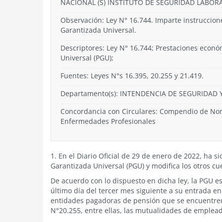
NACIONAL (S) INSTITUTO DE SEGURIDAD LABOR
Observación: Ley N° 16.744. Imparte instruccion
Garantizada Universal.
Descriptores: Ley N° 16.744; Prestaciones econó
Universal (PGU);
Fuentes: Leyes N°s 16.395, 20.255 y 21.419.
Departamento(s):
INTENDENCIA DE SEGURIDAD Y
Concordancia con Circulares: Compendio de Norm
Enfermedades Profesionales
1. En el Diario Oficial de 29 de enero de 2022, ha s
Garantizada Universal (PGU) y modifica los otros cu
De acuerdo con lo dispuesto en dicha ley, la PGU e
último día del tercer mes siguiente a su entrada en
entidades pagadoras de pensión que se encuentren e
N°20.255, entre ellas, las mutualidades de empleado