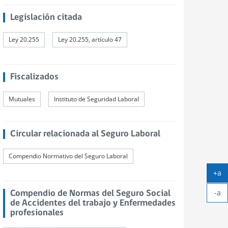
Legislación citada
Ley 20.255
Ley 20.255, artículo 47
Fiscalizados
Mutuales
Instituto de Seguridad Laboral
Circular relacionada al Seguro Laboral
Compendio Normativo del Seguro Laboral
+a
Ag
-a
tex
Compendio de Normas del Seguro Social
Ach
de Accidentes del trabajo y Enfermedades
tex
profesionales