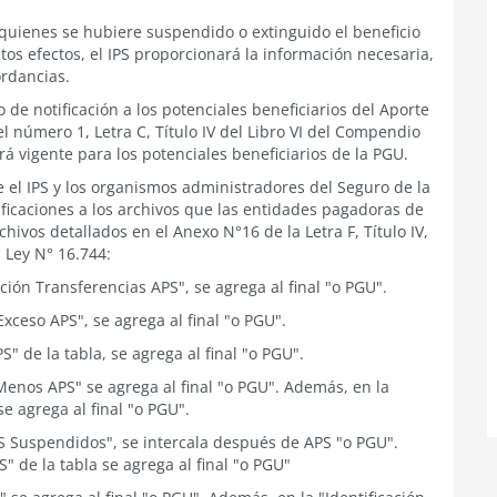
uienes se hubiere suspendido o extinguido el beneficio
stos efectos, el IPS proporcionará la información necesaria,
ordancias.
 de notificación a los potenciales beneficiarios del Aporte
 el número 1, Letra C, Título IV del Libro VI del Compendio
á vigente para los potenciales beneficiarios de la PGU.
e el IPS y los organismos administradores del Seguro de la
ficaciones a los archivos que las entidades pagadoras de
hivos detallados en el Anexo N°16 de la Letra F, Título IV,
 Ley N° 16.744:
ión Transferencias APS", se agrega al final "o PGU".
xceso APS", se agrega al final "o PGU".
S" de la tabla, se agrega al final "o PGU".
Menos APS" se agrega al final "o PGU". Además, en la
se agrega al final "o PGU".
S Suspendidos", se intercala después de APS "o PGU".
S" de la tabla se agrega al final "o PGU"