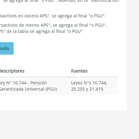
 se agrega al final "o PGU". Además, en la "Identificación
oactivos en exceso APS", se agrega al final "o PGU".
roactivos de menos APS", se agrega al final "o PGU".
S" de la tabla se agrega al final "o PGU"
onada
Descriptores
Fuentes
Ley N° 16.744
-
Pensión
Leyes N°s 16.744,
Garantizada Universal (PGU)
20.255 y 21.419.