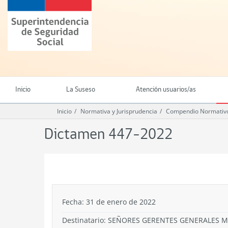
Ir
Superintendencia
al
de
contenido
Seguridad
principal
Social
(SUSESO)
-
Gobierno
de
Inicio
La Suseso
Atención usuarios/as
Chile
Inicio
Normativa y Jurisprudencia
Compendio Normativo
Dictamen 447-2022
.
Fecha: 31 de enero de 2022
Destinatario: SEÑORES GERENTES GENERALES