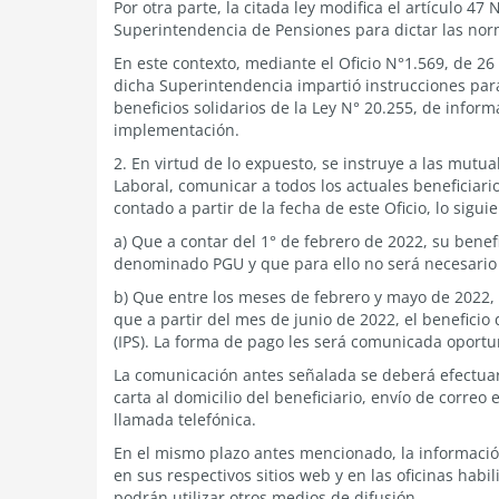
Por otra parte, la citada ley modifica el artículo 47
Superintendencia de Pensiones para dictar las norm
En este contexto, mediante el Oficio N°1.569, de 2
dicha Superintendencia impartió instrucciones par
beneficios solidarios de la Ley N° 20.255, de infor
implementación.
2. En virtud de lo expuesto, se instruye a las mutu
Laboral, comunicar a todos los actuales beneficiario
contado a partir de la fecha de este Oficio, lo siguie
a) Que a contar del 1° de febrero de 2022, su bene
denominado PGU y que para ello no será necesario s
b) Que entre los meses de febrero y mayo de 2022,
que a partir del mes de junio de 2022, el beneficio 
(IPS). La forma de pago les será comunicada oport
La comunicación antes señalada se deberá efectuar 
carta al domicilio del beneficiario, envío de correo 
llamada telefónica.
En el mismo plazo antes mencionado, la información
en sus respectivos sitios web y en las oficinas hab
podrán utilizar otros medios de difusión.