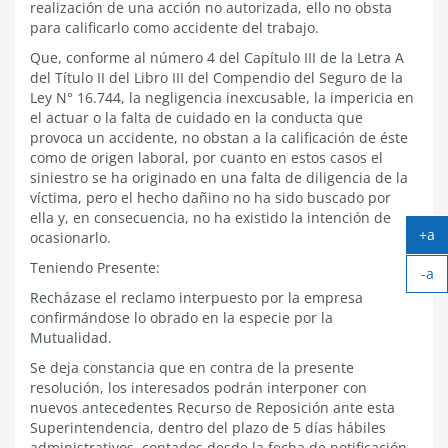
realización de una acción no autorizada, ello no obsta
para calificarlo como accidente del trabajo.
Que, conforme al número 4 del Capítulo III de la Letra A
del Título II del Libro III del Compendio del Seguro de la
Ley N° 16.744, la negligencia inexcusable, la impericia en
el actuar o la falta de cuidado en la conducta que
provoca un accidente, no obstan a la calificación de éste
como de origen laboral, por cuanto en estos casos el
siniestro se ha originado en una falta de diligencia de la
víctima, pero el hecho dañino no ha sido buscado por
ella y, en consecuencia, no ha existido la intención de
+a
ocasionarlo.
Ag
Teniendo Presente:
-a
tex
Ach
Recházase el reclamo interpuesto por la empresa
tex
confirmándose lo obrado en la especie por la
Mutualidad.
Se deja constancia que en contra de la presente
resolución, los interesados podrán interponer con
nuevos antecedentes Recurso de Reposición ante esta
Superintendencia, dentro del plazo de 5 días hábiles
administrativos, contados desde la fecha de notificación