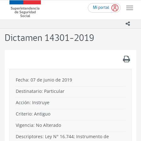
Ir
Superintendencia
Mi portal
al
Toggle
de
contenido
naviga
Seguridad
principal
icono
Social
(SUSESO)
Dictamen 14301-2019
-
Gobierno
de
.
Chile
Fecha: 07 de junio de 2019
Destinatario: Particular
Acción:
Instruye
Criterio:
Antiguo
Vigencia:
No Alterado
Descriptores: Ley N° 16.744; Instrumento de