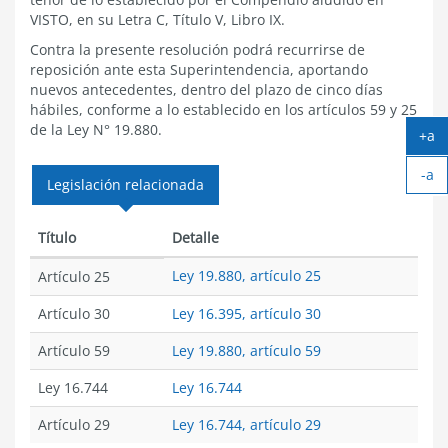
VISTO, en su Letra C, Título V, Libro IX.
Contra la presente resolución podrá recurrirse de
reposición ante esta Superintendencia, aportando
nuevos antecedentes, dentro del plazo de cinco días
hábiles, conforme a lo establecido en los artículos 59 y 25
de la Ley N° 19.880.
+a
Ag
-a
tex
Legislación relacionada
Ach
tex
Título
Detalle
Ley 19.880, artículo 25
Artículo 25
Artículo 30
Ley 16.395, artículo 30
Artículo 59
Ley 19.880, artículo 59
Ley 16.744
Ley 16.744
Artículo 29
Ley 16.744, artículo 29