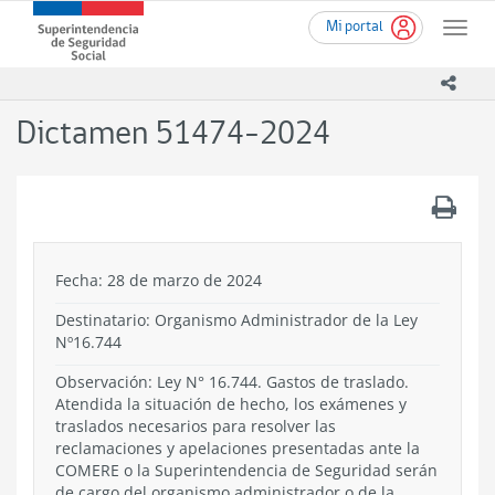
Ir
Superintendencia
Mi portal
al
Toggle
de
contenido
naviga
Seguridad
principal
icono
Social
(SUSESO)
Dictamen 51474-2024
-
Gobierno
de
.
Chile
Fecha: 28 de marzo de 2024
Destinatario: Organismo Administrador de la Ley
Nº16.744
Observación: Ley N° 16.744. Gastos de traslado.
Atendida la situación de hecho, los exámenes y
traslados necesarios para resolver las
reclamaciones y apelaciones presentadas ante la
COMERE o la Superintendencia de Seguridad serán
de cargo del organismo administrador o de la