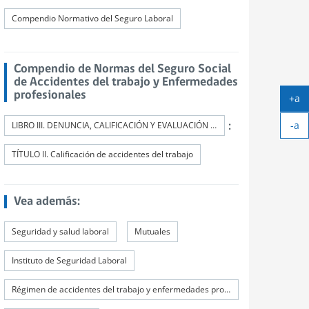
Compendio Normativo del Seguro Laboral
Compendio de Normas del Seguro Social
de Accidentes del trabajo y Enfermedades
profesionales
+a
Ag
-a
tex
:
LIBRO III. DENUNCIA, CALIFICACIÓN Y EVALUACIÓN DE INCAPACIDADES PERMANENTES
Ach
tex
TÍTULO II. Calificación de accidentes del trabajo
Vea además:
Seguridad y salud laboral
Mutuales
Instituto de Seguridad Laboral
Régimen de accidentes del trabajo y enfermedades profesionales