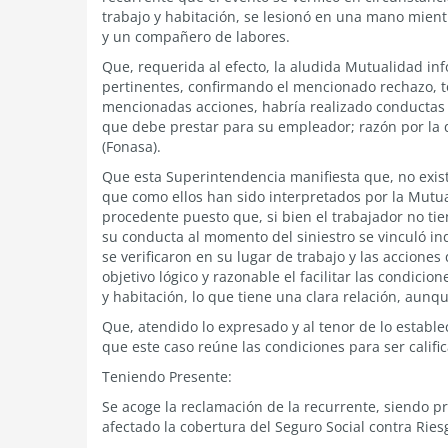
trabajo y habitación, se lesionó en una mano mientr
y un compañero de labores.
Que, requerida al efecto, la aludida Mutualidad i
pertinentes, confirmando el mencionado rechazo, tod
mencionadas acciones, habría realizado conductas 
que debe prestar para su empleador; razón por la 
(Fonasa).
Que esta Superintendencia manifiesta que, no exist
que como ellos han sido interpretados por la Mutua
procedente puesto que, si bien el trabajador no ti
su conducta al momento del siniestro se vinculó in
se verificaron en su lugar de trabajo y las accione
objetivo lógico y razonable el facilitar las condici
y habitación, lo que tiene una clara relación, aunq
Que, atendido lo expresado y al tenor de lo establec
que este caso reúne las condiciones para ser calif
Teniendo Presente:
Se acoge la reclamación de la recurrente, siendo 
afectado la cobertura del Seguro Social contra Ries