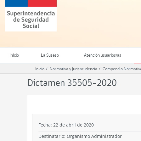
Ir
Superintendencia
al
de
contenido
Seguridad
principal
Social
(SUSESO)
-
Gobierno
de
Inicio
La Suseso
Atención usuarios/as
Chile
Inicio
Normativa y Jurisprudencia
Compendio Normativo
Dictamen 35505-2020
.
Fecha: 22 de abril de 2020
Destinatario: Organismo Administrador