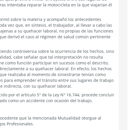
as intentaba reparar la motocicleta en la que viajarían él
nformó sobre la materia y acompañó los antecedentes
a vez que, en síntesis, el trabajador, al llevar a cabo las
ajenas a su quehacer laboral, no propias de las funciones
que derivó el caso al régimen de salud común pertinente
iendo controversia sobre la ocurrencia de los hechos, sino
lidad, cabe señalar que tal interpretación no resulta
ene como función participar en sucesos como el descrito,
directamente a su quehacer laboral. En efecto, los hechos
s que realizaba al momento de siniestrarse tenían como
ones para emprender el tránsito entre sus lugares de trabajo
ue indirecta, con su quehacer laboral.
ido por el artículo 5° de la Ley N° 16.744, procede concluir
icado como un accidente con ocasión del trabajo.
procedente que la mencionada Mutualidad otorgue al
gos Profesionales.