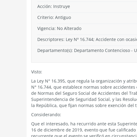
Acción:
Instruye
Criterio:
Antiguo
Vigencia:
No Alterado
Descriptores: Ley Nº 16.744; Accidente con ocasi
Departamento(s):
Departamento Contencioso
-
U
Visto:
La Ley N° 16.395, que regula la organización y atri
N° 16.744, que establece normas sobre accidentes 
de Normas del Seguro Social de Accidentes del Tra
Superintendencia de Seguridad Social, y las Resoluc
la República, que fijan normas sobre exención del 
Considerando:
Que el interesado, ha recurrido ante esta Superinte
16 de diciembre de 2019, evento que fue calificad
recurrente que el evento se verificó en circunstanci