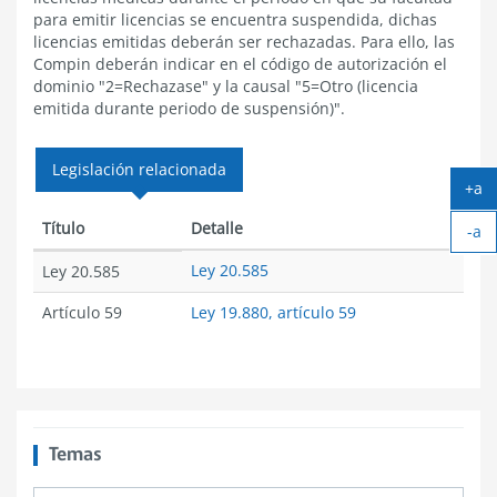
para emitir licencias se encuentra suspendida, dichas
licencias emitidas deberán ser rechazadas. Para ello, las
Compin deberán indicar en el código de autorización el
dominio "2=Rechazase" y la causal "5=Otro (licencia
emitida durante periodo de suspensión)".
Legislación relacionada
+a
Ag
Título
Detalle
-a
tex
Ach
Ley 20.585
Ley 20.585
tex
Artículo 59
Ley 19.880, artículo 59
Temas