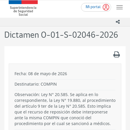
Ir
Superintendencia
Mi portal
al
Toggle
de
contenido
naviga
Seguridad
principal
icono
Social
(SUSESO)
Dictamen O-01-S-02046-2026
-
Gobierno
de
.
Chile
Fecha: 08 de mayo de 2026
Destinatario: COMPIN
Observación: Ley N° 20.585. Se aplica en lo
correspondiente, la Ley N° 19.880, al procedimiento
del artículo 9 ter de la Ley N° 20.585. Esto implica
que el recurso de reposición debe interponerse
ante la misma COMPIN que conoció del
procedimiento por el cual se sancionó a médicos.