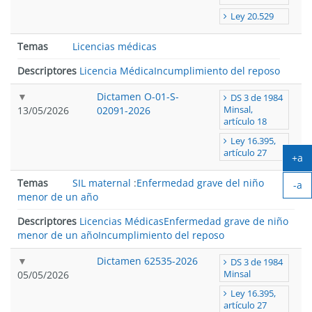
Ley 20.529
Temas
Licencias médicas
Descriptores
Licencia Médica
Incumplimiento del reposo
Dictamen O-01-S-
DS 3 de 1984
13/05/2026
02091-2026
Minsal,
artículo 18
Ley 16.395,
artículo 27
+a
Ag
Temas
SIL maternal
:
Enfermedad grave del niño
-a
tex
menor de un año
Ach
tex
Descriptores
Licencias Médicas
Enfermedad grave de niño
menor de un año
Incumplimiento del reposo
Dictamen 62535-2026
DS 3 de 1984
05/05/2026
Minsal
Ley 16.395,
artículo 27