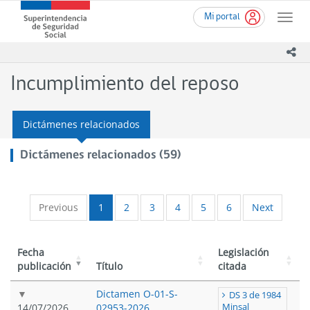
Ir
Superintendencia
Mi portal
al
Toggle
de
contenido
naviga
Seguridad
principal
ico
Social
(SUSESO)
Incumplimiento del reposo
-
Gobierno
de
Dictámenes relacionados
Chile
Dictámenes relacionados (59)
Previous
1
2
3
4
5
6
Next
Fecha
Legislación
publicación
Título
citada
Dictamen O-01-S-
DS 3 de 1984
14/07/2026
02953-2026
Minsal