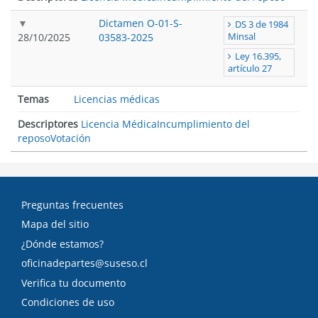
Dictamen O-01-S-
DS 3 de 1984
28/10/2025
03583-2025
Minsal
Ley 16.395,
artículo 27
Temas
Licencias médicas
Descriptores
Licencia Médica
Incumplimiento del
reposo
Votación
Preguntas frecuentes
Mapa del sitio
¿Dónde estamos?
oficinadepartes@suseso.cl
Verifica tu documento
Condiciones de uso