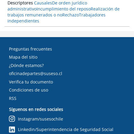
Descriptores
Causales
De orden jurídico
administrativo
Incumplimiento del reposo
Realización de
trabajos remunerados o no
Rechazo
Trabajadores
independientes
Preguntas frecuentes
Mapa del sitio
¿Dónde estamos?
oficinadepartes@suseso.cl
Verifica tu documento
Condiciones de uso
RSS
Síguenos en redes sociales
Instagram/susesochile
Linkedin/Superintendencia de Seguridad Social