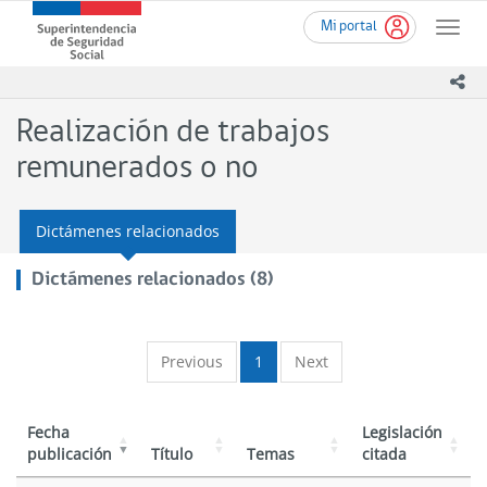
Ir
Superintendencia
Mi portal
al
Toggle
de
contenido
naviga
Seguridad
principal
ico
Social
(SUSESO)
Realización de trabajos
-
Gobierno
remunerados o no
de
Chile
Dictámenes relacionados
Dictámenes relacionados (8)
Previous
1
Next
Fecha
Legislación
publicación
Título
Temas
citada