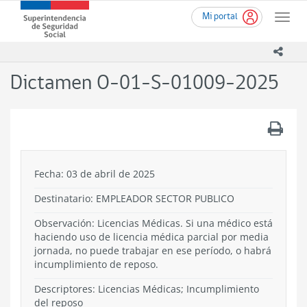
Ir
Superintendencia
Mi portal
al
Toggle
de
contenido
naviga
Seguridad
principal
icono
Social
(SUSESO)
Dictamen O-01-S-01009-2025
-
Gobierno
de
.
Chile
Fecha: 03 de abril de 2025
Destinatario: EMPLEADOR SECTOR PUBLICO
Observación: Licencias Médicas. Si una médico está
haciendo uso de licencia médica parcial por media
jornada, no puede trabajar en ese período, o habrá
incumplimiento de reposo.
Descriptores: Licencias Médicas; Incumplimiento
del reposo