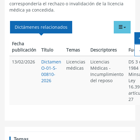
correspondería el rechazo o invalidación de la licencia
médica ya concedida.
tabdr
Dictámenes relacionados
menu
Fecha
publicación
Título
Temas
Descriptores
Fuen
13/02/2026
Dictamen
Licencias
Licencias
DS 3 
O-01-S-
médicas
Médicas
-
1984
00810-
Incumplimiento
Minsa
2026
del reposo
Ley
16.39
artíc
27
Temas