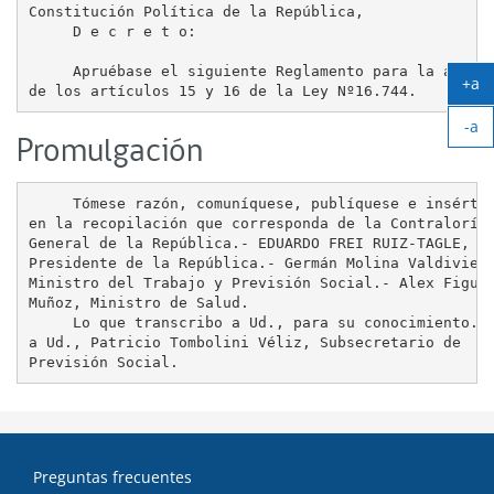
Constitución Política de la República, 

     D e c r e t o:

     Apruébase el siguiente Reglamento para la aplica
+a
Ag
-a
tex
Promulgación
Ach
tex
     Tómese razón, comuníquese, publíquese e insértes
en la recopilación que corresponda de la Contraloría

General de la República.- EDUARDO FREI RUIZ-TAGLE,

Presidente de la República.- Germán Molina Valdivieso
Ministro del Trabajo y Previsión Social.- Alex Figuer
Muñoz, Ministro de Salud.

     Lo que transcribo a Ud., para su conocimiento.- 
a Ud., Patricio Tombolini Véliz, Subsecretario de

Preguntas frecuentes