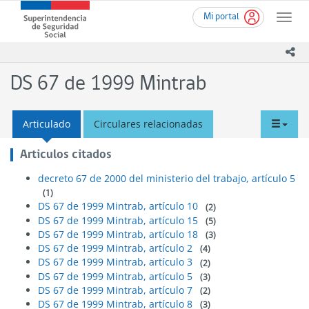
Ir
Superintendencia
Mi portal
al
Toggle
de
contenido
naviga
Seguridad
principal
ico
Social
(SUSESO)
DS 67 de 1999 Mintrab
-
Gobierno
de
tabd
Articulado
Circulares relacionadas
Chile
men
Articulos citados
decreto 67 de 2000 del ministerio del trabajo, artículo 5
(1)
DS 67 de 1999 Mintrab, artículo 10
(2)
DS 67 de 1999 Mintrab, artículo 15
(5)
DS 67 de 1999 Mintrab, artículo 18
(3)
DS 67 de 1999 Mintrab, artículo 2
(4)
DS 67 de 1999 Mintrab, artículo 3
(2)
DS 67 de 1999 Mintrab, artículo 5
(3)
DS 67 de 1999 Mintrab, artículo 7
(2)
DS 67 de 1999 Mintrab, artículo 8
(3)