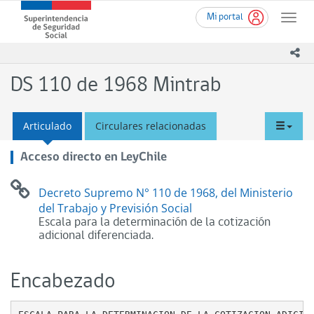
Ir
Superintendencia
Mi portal
al
Toggle
de
contenido
naviga
Seguridad
principal
ico
Social
(SUSESO)
DS 110 de 1968 Mintrab
-
Gobierno
de
tabd
Articulado
Circulares relacionadas
Chile
men
Acceso directo en LeyChile
Decreto Supremo N° 110 de 1968, del Ministerio
del Trabajo y Previsión Social
Escala para la determinación de la cotización
adicional diferenciada.
Encabezado