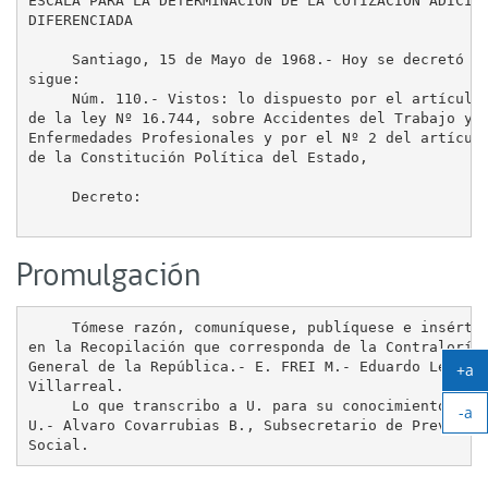
ESCALA PARA LA DETERMINACION DE LA COTIZACION ADICION
DIFERENCIADA

     Santiago, 15 de Mayo de 1968.- Hoy se decretó lo
sigue:

     Núm. 110.- Vistos: lo dispuesto por el artículo 
de la ley Nº 16.744, sobre Accidentes del Trabajo y

Enfermedades Profesionales y por el Nº 2 del artículo
de la Constitución Política del Estado,

     Decreto:

Promulgación
     Tómese razón, comuníquese, publíquese e insértes
en la Recopilación que corresponda de la Contraloría

General de la República.- E. FREI M.- Eduardo León

+a
Villarreal.

Ag
     Lo que transcribo a U. para su conocimiento.- Sa
-a
tex
U.- Alvaro Covarrubias B., Subsecretario de Previsión
Ach
tex