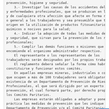
prevención, higiene y seguridad.

    3.- Investigar las causas de los accidentes del t
y enfermedades profesionales, que se produzcan en la 
y de cualquiera otra afección que afecte en forma rei
o general a los trabajadores y sea presumible que ten
origen en la utilización de productos fitosanitarios,
químicos o nocivos para la salud;

    4.- Indicar la adopción de todas las medidas de h
y seguridad, que sirvan para la prevención de los rie
profesionales;

    5.- Cumplir las demás funciones o misiones que le
encomiende el organismo administrador respectivo.

    El representante o los representantes de los

trabajadores serán designados por los propios trabaja
    El reglamento deberá señalar la forma cómo habrán
constituirse y funcionar estos comités.

    En aquellas empresas mineras, industriales o come
que ocupen a más de 100 trabajadores será obligatoria
existencia de un Departamento de Prevención de Riesgo
Profesionales, el que será dirigido por un experto en
prevención, el cual formará parte, por derecho propio
los Comités Paritarios.

    Las empresas estarán obligadas a adoptar y poner 
práctica las medidas de prevención que les indique el
Departamento de Prevención y/o el Comité Paritario; p