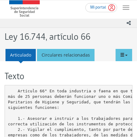
Ir
Superintendencia
Mi portal
al
Toggle
de
contenido
naviga
Seguridad
principal
ico
Social
(SUSESO)
Ley 16.744, artículo 66
-
Gobierno
de
tabd
Articulado
Circulares relacionadas
Chile
men
Texto
    Artículo 66° En toda industria o faena en que tra
más de 25 personas deberán funcionar uno o más Comité
Paritarios de Higiene y Seguridad, que tendrán las

siguientes funciones:

    1.- Asesorar e instruir a los trabajadores para l
correcta utilización de los instrumentos de protecció
    2.- Vigilar el cumplimiento, tanto por parte de l
empresas como de los trabajadores, de las medidas de
