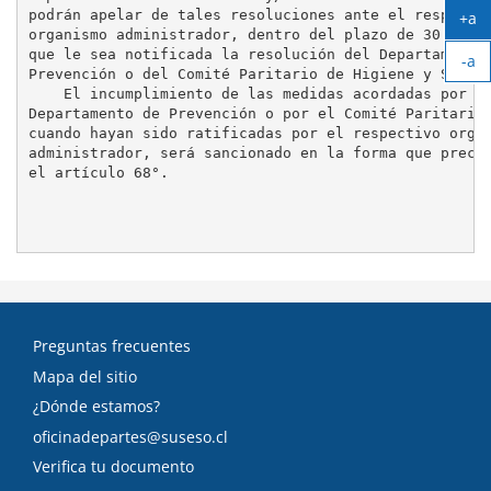
podrán apelar de tales resoluciones ante el respectiv
+a
organismo administrador, dentro del plazo de 30 días,
Ag
que le sea notificada la resolución del Departamento 
-a
tex
Prevención o del Comité Paritario de Higiene y Seguri
Ach
    El incumplimiento de las medidas acordadas por el
tex
Departamento de Prevención o por el Comité Paritario,
cuando hayan sido ratificadas por el respectivo organ
administrador, será sancionado en la forma que precep
el artículo 68°.

Preguntas frecuentes
Mapa del sitio
¿Dónde estamos?
oficinadepartes@suseso.cl
Verifica tu documento