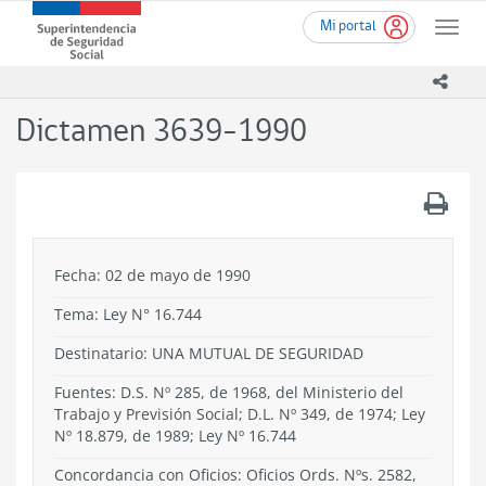
Ir
Superintendencia
Mi portal
al
Toggle
de
contenido
naviga
Seguridad
principal
icono
Social
(SUSESO)
Dictamen 3639-1990
-
Gobierno
de
.
Chile
Fecha: 02 de mayo de 1990
Tema:
Ley N° 16.744
Destinatario: UNA MUTUAL DE SEGURIDAD
Fuentes: D.S. Nº 285, de 1968, del Ministerio del
Trabajo y Previsión Social; D.L. Nº 349, de 1974; Ley
Nº 18.879, de 1989; Ley Nº 16.744
Concordancia con Oficios: Oficios Ords. Nºs. 2582,