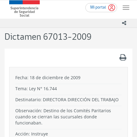
Ir
Superintendencia
Mi portal
al
Toggle
de
contenido
naviga
Seguridad
principal
icono
Social
(SUSESO)
Dictamen 67013-2009
-
Gobierno
de
.
Chile
Fecha: 18 de diciembre de 2009
Tema:
Ley N° 16.744
Destinatario: DIRECTORA DIRECCIÓN DEL TRABAJO
Observación: Destino de los Comités Paritarios
cuando se cierran las sucursales donde
funcionaban.
Acción:
Instruye