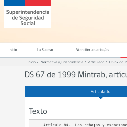
Ir
Superintendencia
al
de
contenido
Seguridad
principal
Social
(SUSESO)
-
Gobierno
de
Inicio
La Suseso
Atención usuarios/as
Chile
Inicio
Normativa y Jurisprudencia
Articulado
DS 67 de 1
DS 67 de 1999 Mintrab, artíc
Articulado
Texto
     Artículo 8º.- Las rebajas y exencione