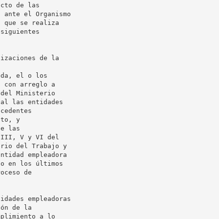
cto de las

 ante el Organismo

 que se realiza

siguientes

izaciones de la

da, el o los

 con arreglo a

del Ministerio

al las entidades

cedentes

to, y

e las

III, V y VI del

rio del Trabajo y

ntidad empleadora

o en los últimos

oceso de

idades empleadoras

ón de la

plimiento a lo
