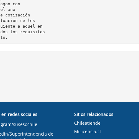
agan con

el año

e cotización

luación se les

uiente a aquel en

dos los requisitos

 en redes sociales
Sitios relacionados
Chileatiende
agram/susesochile
MiLicencia.cl
edin/Superintendencia de