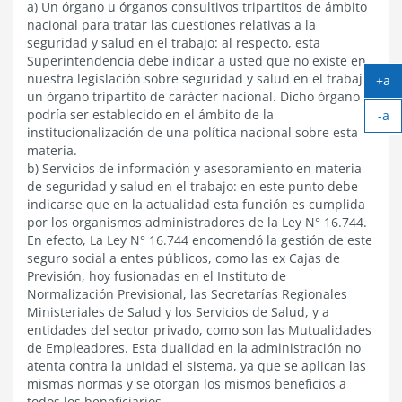
a) Un órgano u órganos consultivos tripartitos de ámbito
nacional para tratar las cuestiones relativas a la
seguridad y salud en el trabajo: al respecto, esta
Superintendencia debe indicar a usted que no existe en
nuestra legislación sobre seguridad y salud en el trabajo
+a
un órgano tripartito de carácter nacional. Dicho órgano
Ag
podría ser establecido en el ámbito de la
-a
tex
Ach
institucionalización de una política nacional sobre esta
tex
materia.
b) Servicios de información y asesoramiento en materia
de seguridad y salud en el trabajo: en este punto debe
indicarse que en la actualidad esta función es cumplida
por los organismos administradores de la Ley N° 16.744.
En efecto, La Ley N° 16.744 encomendó la gestión de este
seguro social a entes públicos, como las ex Cajas de
Previsión, hoy fusionadas en el Instituto de
Normalización Previsional, las Secretarías Regionales
Ministeriales de Salud y los Servicios de Salud, y a
entidades del sector privado, como son las Mutualidades
de Empleadores. Esta dualidad en la administración no
atenta contra la unidad el sistema, ya que se aplican las
mismas normas y se otorgan los mismos beneficios a
todos los beneficiarios.