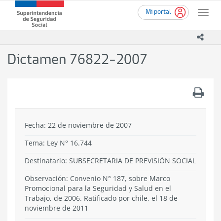
Ir
Superintendencia
Mi portal
al
Toggle
de
contenido
naviga
Seguridad
principal
icono
Social
(SUSESO)
Dictamen 76822-2007
-
Gobierno
de
.
Chile
Fecha: 22 de noviembre de 2007
Tema:
Ley N° 16.744
Destinatario: SUBSECRETARIA DE PREVISIÓN SOCIAL
Observación: Convenio N° 187, sobre Marco
Promocional para la Seguridad y Salud en el
Trabajo, de 2006. Ratificado por chile, el 18 de
noviembre de 2011