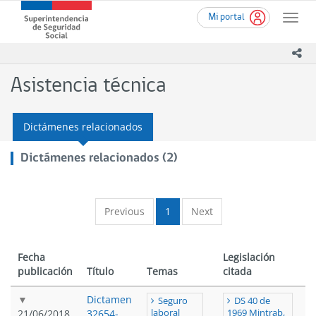
Ir
Superintendencia
Mi portal
al
Toggle
de
contenido
naviga
Seguridad
principal
ico
Social
(SUSESO)
Asistencia técnica
-
Gobierno
de
Dictámenes relacionados
Chile
Dictámenes relacionados (2)
Previous
1
Next
Fecha
Legislación
publicación
Título
Temas
citada
Dictamen
Seguro
DS 40 de
21/06/2018
32654-
laboral
1969 Mintrab,