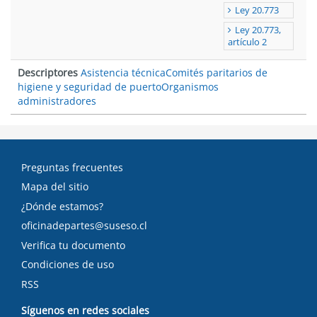
Ley 20.773
Ley 20.773,
artículo 2
Descriptores
Asistencia técnica
Comités paritarios de
higiene y seguridad de puerto
Organismos
administradores
Preguntas frecuentes
Mapa del sitio
¿Dónde estamos?
oficinadepartes@suseso.cl
Verifica tu documento
Condiciones de uso
RSS
Síguenos en redes sociales