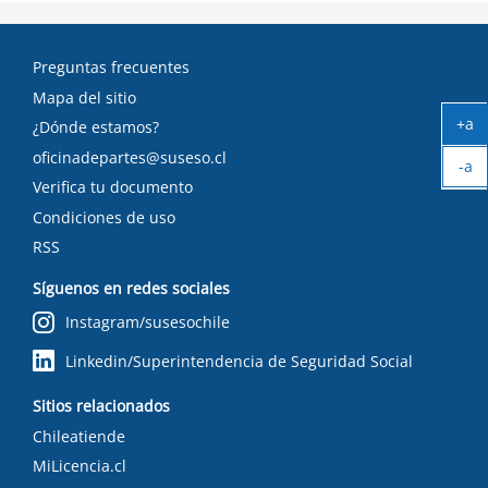
Preguntas frecuentes
Mapa del sitio
+a
¿Dónde estamos?
Ag
oficinadepartes@suseso.cl
-a
tex
Verifica tu documento
Ach
tex
Condiciones de uso
RSS
Síguenos en redes sociales
Instagram/susesochile
Linkedin/Superintendencia de Seguridad Social
Sitios relacionados
Chileatiende
MiLicencia.cl