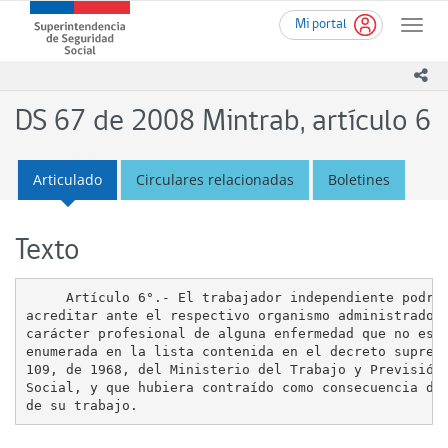
Ir
Superintendencia
Mi portal
al
Toggle
de
contenido
naviga
Seguridad
principal
ico
Social
(SUSESO)
DS 67 de 2008 Mintrab, artículo 6
-
Gobierno
de
Articulado
Circulares relacionadas
Boletines
Chile
Texto
     Artículo 6°.- El trabajador independiente podrá

acreditar ante el respectivo organismo administrador 
carácter profesional de alguna enfermedad que no estu
enumerada en la lista contenida en el decreto supremo
109, de 1968, del Ministerio del Trabajo y Previsión

Social, y que hubiera contraído como consecuencia dir