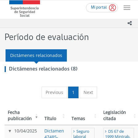
Ir
Superintendencia
Mi portal
al
Toggle
de
contenido
naviga
Seguridad
principal
ico
Social
(SUSESO)
Período de evaluación
-
Gobierno
de
Dictámenes relacionados
Chile
Dictámenes relacionados (8)
Previous
1
Next
Fecha
Legislación
publicación
Título
Temas
citada
10/04/2025
Dictamen
Seguro
DS 67 de
47485-
laboral
1999 Mintrab,