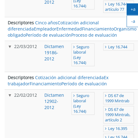
(Ley
2012
Ley 16.744,
16.744)
+a
artículo 77
Ag
-a
te
Descriptores
Cinco años
Cotización adicional
Ac
diferenciada
Empleador
Enfermedad
Financiamiento
Organismo
te
obligado
Período de evaluación
Proceso de evaluación
22/03/2012
Dictamen
Seguro
Ley 16.744
19186-
laboral
(Ley
2012
16.744)
Descriptores
Cotización adicional diferenciada
Ex
trabajador
Financiamiento
Período de evaluación
22/02/2012
Dictamen
Seguro
DS 67 de
12902-
laboral
1999 Mintrab
(Ley
2012
DS 67 de
16.744)
1999 Mintrab,
artículo 2
Ley 16.395
Ley 16.744