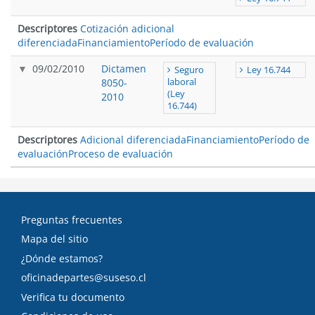
Descriptores
Cotización adicional
diferenciada
Financiamiento
Período de evaluación
09/02/2010
Dictamen
Seguro
Ley 16.744
8050-
laboral
(Ley
2010
16.744)
Descriptores
Adicional diferenciada
Financiamiento
Período de
evaluación
Proceso de evaluación
Preguntas frecuentes
Mapa del sitio
¿Dónde estamos?
oficinadepartes@suseso.cl
Verifica tu documento