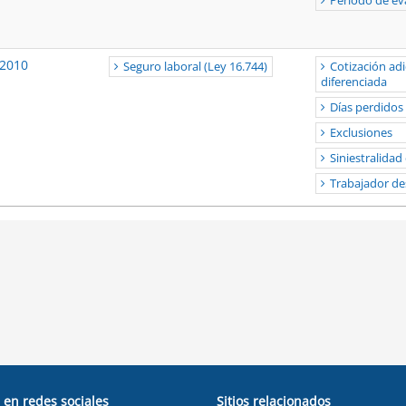
Período de ev
-2010
Seguro laboral (Ley 16.744)
Cotización adi
diferenciada
Días perdidos
Exclusiones
Siniestralidad
Trabajador de
 en redes sociales
Sitios relacionados