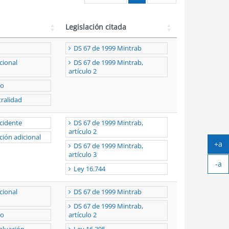
Legislación citada
DS 67 de 1999 Mintrab
cional
DS 67 de 1999 Mintrab,
artículo 2
to
tralidad
ccidente
DS 67 de 1999 Mintrab,
artículo 2
ción adicional
+a
DS 67 de 1999 Mintrab,
Ag
artículo 3
-a
tex
Ley 16.744
Ach
tex
cional
DS 67 de 1999 Mintrab
DS 67 de 1999 Mintrab,
to
artículo 2