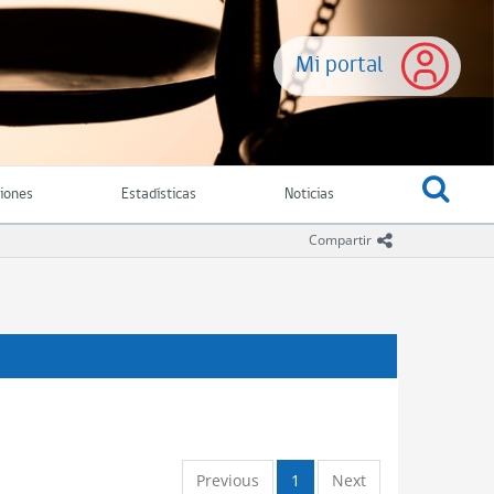
Mi portal
ciones
Estadísticas
Noticias
icono comparti
Compartir
Previous
1
Next