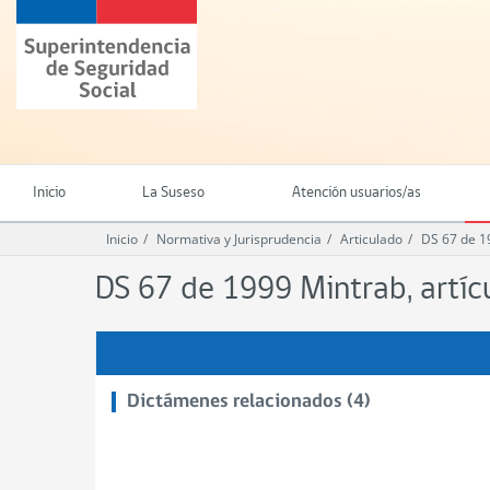
Ir
Superintendencia
al
de
contenido
Seguridad
principal
Social
(SUSESO)
-
Gobierno
de
Inicio
La Suseso
Atención usuarios/as
Chile
Inicio
Normativa y Jurisprudencia
Articulado
DS 67 de 1
DS 67 de 1999 Mintrab, artíc
Dictámenes relacionados (4)