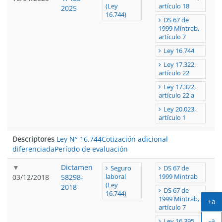
(Ley
artículo 18
2025
16.744)
DS 67 de
1999 Mintrab,
artículo 7
Ley 16.744
Ley 17.322,
artículo 22
Ley 17.322,
artículo 22 a
Ley 20.023,
artículo 1
Descriptores
Ley N° 16.744
Cotización adicional
diferenciada
Período de evaluación
Dictamen
Seguro
DS 67 de
03/12/2018
58298-
laboral
1999 Mintrab
(Ley
2018
DS 67 de
16.744)
1999 Mintrab,
+a
artículo 7
Ag
-a
tex
Ley 16.395