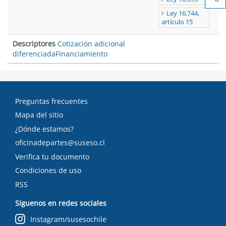
Ach
Ley 16.744,
tex
artículo 15
Descriptores
Cotización adicional
diferenciada
Financiamiento
Preguntas frecuentes
Mapa del sitio
¿Dónde estamos?
oficinadepartes@suseso.cl
Verifica tu documento
Condiciones de uso
RSS
Síguenos en redes sociales
Instagram/susesochile