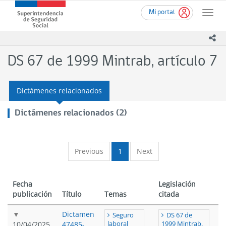
Ir
Superintendencia
Mi portal
al
Toggle
de
contenido
naviga
Seguridad
principal
ico
Social
(SUSESO)
DS 67 de 1999 Mintrab, artículo 7
-
Gobierno
de
Dictámenes relacionados
Chile
Dictámenes relacionados (2)
Previous
1
Next
Fecha
Legislación
publicación
Título
Temas
citada
Dictamen
Seguro
DS 67 de
10/04/2025
47485-
laboral
1999 Mintrab,