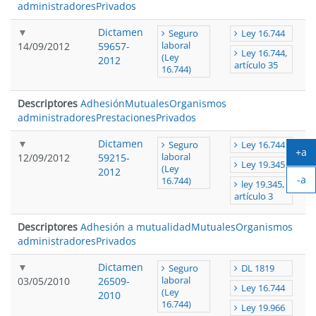
administradores
Privados
Dictamen
Seguro
Ley 16.744
14/09/2012
59657-
laboral
Ley 16.744,
(Ley
2012
artículo 35
16.744)
Descriptores
Adhesión
Mutuales
Organismos
administradores
Prestaciones
Privados
Dictamen
Seguro
Ley 16.744
+a
12/09/2012
59215-
laboral
Ley 19.345
Ag
(Ley
2012
-a
tex
16.744)
ley 19.345,
Ach
artículo 3
tex
Descriptores
Adhesión a mutualidad
Mutuales
Organismos
administradores
Privados
Dictamen
Seguro
DL 1819
03/05/2010
26509-
laboral
Ley 16.744
(Ley
2010
16.744)
Ley 19.966