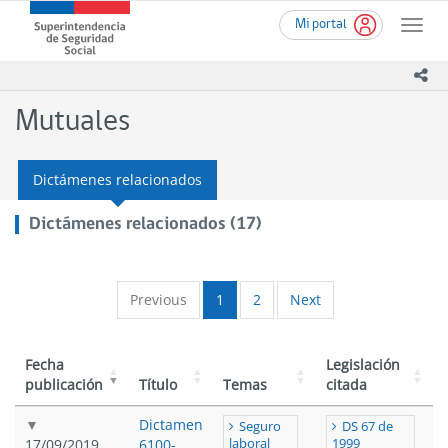
Ir
Superintendencia
Mi portal
al
Toggle
de
contenido
naviga
Seguridad
principal
ico
Social
(SUSESO)
Mutuales
-
Gobierno
de
Dictámenes relacionados
Chile
Dictámenes relacionados (17)
Previous
1
2
Next
Fecha
Legislación
publicación
Título
Temas
citada
Dictamen
Seguro
DS 67 de
17/09/2019
6100-
laboral
1999