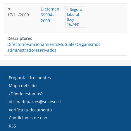
Dictamen
Seguro
17/11/2009
59994-
laboral
(Ley
2009
16.744)
Descriptores
Directorio
Funcionamiento
Mutuales
Organismos
administradores
Privados
Preguntas frecuentes
Mapa del sitio
¿Dónde estamos?
oficinadepartes@suseso.cl
Verifica tu documento
Condiciones de uso
RSS