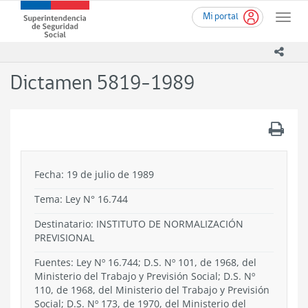
Ir
Superintendencia
Mi portal
al
Toggle
de
contenido
naviga
Seguridad
principal
icono
Social
(SUSESO)
Dictamen 5819-1989
-
Gobierno
de
.
Chile
Fecha: 19 de julio de 1989
Tema:
Ley N° 16.744
Destinatario: INSTITUTO DE NORMALIZACIÓN
PREVISIONAL
Fuentes: Ley Nº 16.744; D.S. Nº 101, de 1968, del
Ministerio del Trabajo y Previsión Social; D.S. Nº
110, de 1968, del Ministerio del Trabajo y Previsión
Social; D.S. Nº 173, de 1970, del Ministerio del