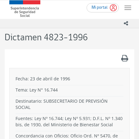
Ir
Superintendencia
Mi portal
al
Toggle
de
contenido
naviga
Seguridad
principal
icono
Social
(SUSESO)
Dictamen 4823-1996
-
Gobierno
de
.
Chile
Fecha: 23 de abril de 1996
Tema:
Ley N° 16.744
Destinatario: SUBSECRETARIO DE PREVISIÓN
SOCIAL
Fuentes: Ley Nº 16.744; Ley Nº 5.931; D.F.L. Nº 1.340
bis, de 1930, del Ministerio de Bienestar Social
Concordancia con Oficios: Oficio Ord. Nº 5470, de